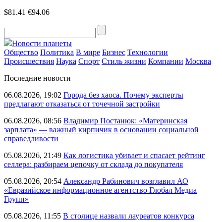
$81.41
€94.06
Новости планеты
Общество
Политика
В мире
Бизнес
Технологии
Происшествия
Наука
Спорт
Стиль жизни
Компании
Москва
Последние новости
06.08.2026, 19:02
Города без хаоса. Почему эксперты
предлагают отказаться от точечной застройки
06.08.2026, 08:56
Владимир Постанюк: «Материнская
зарплата» — важный кирпичик в основании социальной
справедливости
05.08.2026, 21:49
Как логистика убивает и спасает рейтинг
селлера: разбираем цепочку от склада до покупателя
05.08.2026, 20:54
Александр Рабинович возглавил АО
«Евразийское информационное агентство Глобал Медиа
Групп»
05.08.2026, 11:55
В столице назвали лауреатов конкурса