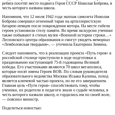
ребята посетят место подвига Героя СССР Николая Боброва, в
честь которого названа школа.
Напомним, что 12 июля 1942 года экипаж самолета Николая
Боброва совершил огненный таран на артиллеристскую
батарею немцев после повреждения мотора. На месте гибели
героев установили стелу памяти. Во время экскурсии ученики
также побывают в стенах музея «Военной истории строки…»
Лесновского центра образования и смогут увидеть мемориал
«Лемболовская твердыня», — уточнила Екатерина Зимина.
Следует напомнить, что к реализации проекта «Путь героя» в
российской столице приступили в ходе подготовки к
празднованию наступающей 75-й годовщины Великой
победы. Его участниками являются 70 школ мегаполиса,
которые носят имена Героев ВОВ. По словам руководителя
образовательного ведомства Москвы Исаака Калины, поход
является ключевой частью проекта, но не его завершением.
Главная цель «Пути героя» способствовать тому, чтобы
ученики, их родители и педагоги знали о судьбе человека, в
честь которого назвали школу, и гордились им по своей воле,
— пояснил министр.
Поделиться новостью: