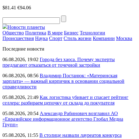
$81.41
€94.06
Новости планеты
Общество
Политика
В мире
Бизнес
Технологии
Происшествия
Наука
Спорт
Стиль жизни
Компании
Москва
Последние новости
06.08.2026, 19:02
Города без хаоса. Почему эксперты
предлагают отказаться от точечной застройки
06.08.2026, 08:56
Владимир Постанюк: «Материнская
зарплата» — важный кирпичик в основании социальной
справедливости
05.08.2026, 21:49
Как логистика убивает и спасает рейтинг
селлера: разбираем цепочку от склада до покупателя
05.08.2026, 20:54
Александр Рабинович возглавил АО
«Евразийское информационное агентство Глобал Медиа
Групп»
05.08.2026, 11:55
В столице назвали лауреатов конкурса