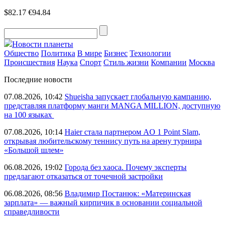
$82.17
€94.84
Новости планеты
Общество
Политика
В мире
Бизнес
Технологии
Происшествия
Наука
Спорт
Стиль жизни
Компании
Москва
Последние новости
07.08.2026, 10:42
Shueisha запускает глобальную кампанию,
представляя платформу манги MANGA MILLION, доступную
на 100 языках
07.08.2026, 10:14
Haier стала партнером AO 1 Point Slam,
открывая любительскому теннису путь на арену турнира
«Большой шлем»
06.08.2026, 19:02
Города без хаоса. Почему эксперты
предлагают отказаться от точечной застройки
06.08.2026, 08:56
Владимир Постанюк: «Материнская
зарплата» — важный кирпичик в основании социальной
справедливости