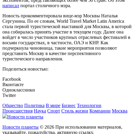
экспонентов, представляющих более чем 50 стран. Об этом
написал
портал столичного мэра.
Новость прокомментировала вице-мэр Москвы Наталья
Сергунина. По ее словам, World Travel Market Latin America
стала первой туристической выставкой для Москвы, в которой
она собиралась принять участие в текущем году. Далее она
войдет в число участников крупных отраслевых фестивалей в
восьми государствах, в частности, ОАЭ и КНР. Как
подчеркнула чиновница, такие мероприятия позволяют
представить Москву в качестве перспективного
туристического направления.
Поделиться новостью:
Facebook
Вконтакте
Одноклассники
Twitter
Общество
Политика
В мире
Бизнес
Технологии
Происшествия
Наука
Спорт
Стиль жизни
Компании
Москва
Новости планеты
Новости планеты
© 2026 При использовании материалов,
указывайте, пожалуйства, активную ссылку.