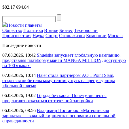
$82.17
€94.84
Новости планеты
Общество
Политика
В мире
Бизнес
Технологии
Происшествия
Наука
Спорт
Стиль жизни
Компании
Москва
Последние новости
07.08.2026, 10:42
Shueisha запускает глобальную кампанию,
представляя платформу манги MANGA MILLION, доступную
на 100 языках
07.08.2026, 10:14
Haier стала партнером AO 1 Point Slam,
открывая любительскому теннису путь на арену турнира
«Большой шлем»
06.08.2026, 19:02
Города без хаоса. Почему эксперты
предлагают отказаться от точечной застройки
06.08.2026, 08:56
Владимир Постанюк: «Материнская
зарплата» — важный кирпичик в основании социальной
справедливости