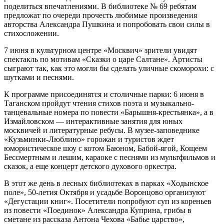
поделиться впечатлениями. В библиотеке № 69 ребятам
предложат по очереди прочесть любимые произведения
авторства Александра Пушкина и попробовать свои силы в
стихосложении.
7 июня в культурном центре «Москвич» зрители увидят
спектакль по мотивам «Сказки о царе Салтане». Артисты
сыграют так, как это могли бы сделать уличные скоморохи: с
шутками и песнями.
К программе присоединятся и столичные парки: 6 июня в
Таганском пройдут чтения стихов поэта и музыкально-
танцевальные номера по повести «Барышня-крестьянка», а в
Измайловском — интерактивные занятия для юных
москвичей и литературные ребусы. В музее-заповеднике
«Кузьминки-Люблино» горожан и туристов ждет
юмористическое шоу с котом Баюном, Бабой-ягой, Кощеем
Бессмертным и лешим, караоке с песнями из мультфильмов и
сказок, а еще концерт детского духового оркестра.
В этот же день в лесных библиотеках в парках «Ходынское
поле», 50-летия Октября и усадьбе Воронцово организуют
«Дегустации книг». Посетители попробуют суп из кореньев
из повести «Поединок» Александра Куприна, грибы в
сметане из рассказа Антона Чехова «Бабье царство»,