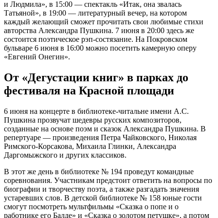
и Людмила», в 15:00 — спектакль «Итак, она звалась
Татьяной», в 19:00 — литературный вечер, на котором
каждый желающий сможет прочитать свои любимые стихи
авторства Александра Пушкина. 7 июня в 20:00 здесь же
состоится поэтическое рэп-состязание. На Покровском
бульваре 6 июня в 16:00 можно посетить камерную оперу
«Евгений Онегин».
От «Дегустации книг» в парках до
фестиваля на Красной площади
6 июня на концерте в библиотеке-читальне имени А.С.
Пушкина прозвучат шедевры русских композиторов,
созданные на основе поэм и сказок Александра Пушкина. В
репертуаре — произведения Петра Чайковского, Николая
Римского-Корсакова, Михаила Глинки, Александра
Даргомыжского и других классиков.
В этот же день в библиотеке № 194 проведут командные
соревнования. Участникам предстоит ответить на вопросы по
биографии и творчеству поэта, а также разгадать значения
устаревших слов. В детской библиотеке № 158 юные гости
смогут посмотреть мультфильмы «Сказка о попе и о
работнике его Балде» и «Сказка о золотом петушке», а потом