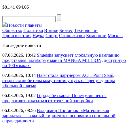
$81.41
€94.06
Новости планеты
Общество
Политика
В мире
Бизнес
Технологии
Происшествия
Наука
Спорт
Стиль жизни
Компании
Москва
Последние новости
07.08.2026, 10:42
Shueisha запускает глобальную кампанию,
представляя платформу манги MANGA MILLION, доступную
на 100 языках
07.08.2026, 10:14
Haier стала партнером AO 1 Point Slam,
открывая любительскому теннису путь на арену турнира
«Большой шлем»
06.08.2026, 19:02
Города без хаоса. Почему эксперты
предлагают отказаться от точечной застройки
06.08.2026, 08:56
Владимир Постанюк: «Материнская
зарплата» — важный кирпичик в основании социальной
справедливости