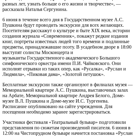
разных лет, узнать больше о его жизни и творчестве», —
рассказала Наталья Сергунина.
6 июня в течение всего дня в Государственном музее А.С.
Пушкина будут проводить экскурсии для всех желающих.
Посетителям расскажут о культуре и быте XIX века, истории
создания журнала «Современник», покажут редкие издания
книг, портреты известных людей того времени и подлинные
предметы, принадлежавшие поэту. В усадебном дворе в 18:00
выступят солисты Москонцерта и
музыканты Государственного академического Большого
симфонического оркестра имени П.И. Чайковского. Они
исполнят отрывки из таких опер, как «Русалка», «Руслан и
Людмила», «Пиковая дама», «Золотой петушок».
Бесплатные экскурсии также организуют в филиалах музея —
Мемориальной квартире А.С. Пушкина, выставочных залах
на Арбате, Мемориальной квартире Андрея Белого, Доме-
музее В.Л. Пушкина и Доме-музее И.С. Тургенева.
Расписание опубликовано на сайте учреждения. Для
посещения необходимо заранее зарегистрироваться.
Участники фестиваля «Театральный бульвар» подготовили
представления по сюжетам произведений писателя. 6 июня в
12:00 на Чистопрудном бульваре начнется постановка «Руслан