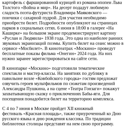
картофель с фаршированной курицей из романа-эпопеи Льва
Толстого «Война и мир». На десерт подадут любимую
сладость поэта-футуриста Владимира Маяковского —
пончики с сахарной пудрой. Для участия необходимо
приобрести билет. Подробности опубликуют на страницах
парков в социальных сетях. 6 июня в 18:00 в галерее «На
Каширке» на большом экране продемонстрируют картину
«Руслан и Людмила» 1938 года. Это одна из наиболее ранних
звуковых экранизаций поэмы. Купить билет на сеанс можно в
сервисе «Мосбилет». В кинотеатрах «Москино» проведут
бесплатные показы фильма «Онегин» 2024 года. На них
нужно заранее зарегистрироваться на сайте сети.
В кинопарке «Москино» подготовили тематические
спектакли и мастер-классы. На занятиях по дубляжу в
павильоне возле «Ковбойского городка» гостям предложат
озвучить героев мультфильмов по сюжетам произведений
Александра Пушкина, а на сцене «Театра Гонзаги» покажут
захватывающую сказку о приключениях Бабы-яги. Для
посещения понадобится билет на территорию комплекса.
С 4 по 7 июня в Москве пройдет XII книжный
фестиваль «Красная площадь», также приуроченный ко Дню
русского языка и дню рождения классика. По традиции
библиотеки столицы представят на нем свою программу.