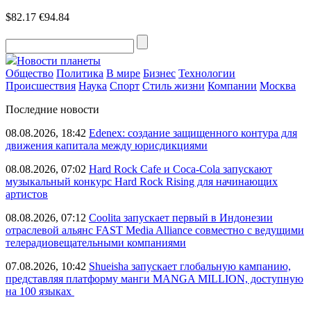
$82.17
€94.84
Новости планеты
Общество
Политика
В мире
Бизнес
Технологии
Происшествия
Наука
Спорт
Стиль жизни
Компании
Москва
Последние новости
08.08.2026, 18:42
Edenex: создание защищенного контура для
движения капитала между юрисдикциями
08.08.2026, 07:02
Hard Rock Cafe и Coca-Cola запускают
музыкальный конкурс Hard Rock Rising для начинающих
артистов
08.08.2026, 07:12
Coolita запускает первый в Индонезии
отраслевой альянс FAST Media Alliance совместно с ведущими
телерадиовещательными компаниями
07.08.2026, 10:42
Shueisha запускает глобальную кампанию,
представляя платформу манги MANGA MILLION, доступную
на 100 языках