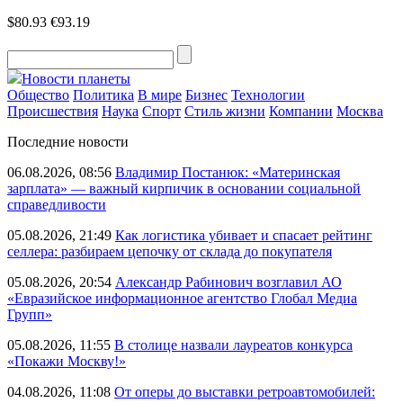
$80.93
€93.19
Новости планеты
Общество
Политика
В мире
Бизнес
Технологии
Происшествия
Наука
Спорт
Стиль жизни
Компании
Москва
Последние новости
06.08.2026, 08:56
Владимир Постанюк: «Материнская
зарплата» — важный кирпичик в основании социальной
справедливости
05.08.2026, 21:49
Как логистика убивает и спасает рейтинг
селлера: разбираем цепочку от склада до покупателя
05.08.2026, 20:54
Александр Рабинович возглавил АО
«Евразийское информационное агентство Глобал Медиа
Групп»
05.08.2026, 11:55
В столице назвали лауреатов конкурса
«Покажи Москву!»
04.08.2026, 11:08
От оперы до выставки ретроавтомобилей: