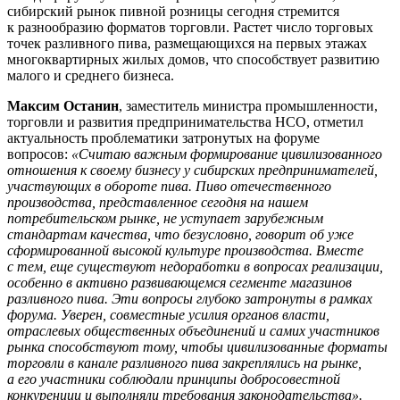
сибирский рынок пивной розницы сегодня стремится
к разнообразию форматов торговли. Растет число торговых
точек разливного пива, размещающихся на первых этажах
многоквартирных жилых домов, что способствует развитию
малого и среднего бизнеса.
Максим Останин
, заместитель министра промышленности,
торговли и развития предпринимательства НСО, отметил
актуальность проблематики затронутых на форуме
вопросов:
«Считаю важным формирование цивилизованного
отношения к своему бизнесу у сибирских предпринимателей,
участвующих в обороте пива. Пиво отечественного
производства, представленное сегодня на нашем
потребительском рынке, не уступает зарубежным
стандартам качества, что безусловно, говорит об уже
сформированной высокой культуре производства. Вместе
с тем, еще существуют недоработки в вопросах реализации,
особенно в активно развивающемся сегменте магазинов
разливного пива. Эти вопросы глубоко затронуты в рамках
форума. Уверен, совместные усилия органов власти,
отраслевых общественных объединений и самих участников
рынка способствуют тому, чтобы цивилизованные форматы
торговли в канале разливного пива закреплялись на рынке,
а его участники соблюдали принципы добросовестной
конкуренции и выполняли требования законодательства».