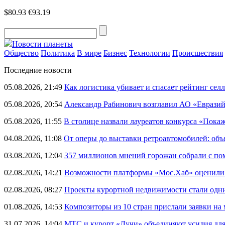
$80.93
€93.19
Новости планеты
Общество
Политика
В мире
Бизнес
Технологии
Происшествия
Последние новости
05.08.2026, 21:49
Как логистика убивает и спасает рейтинг селл
05.08.2026, 20:54
Александр Рабинович возглавил АО «Евразий
05.08.2026, 11:55
В столице назвали лауреатов конкурса «Пока
04.08.2026, 11:08
От оперы до выставки ретроавтомобилей: объ
03.08.2026, 12:04
357 миллионов мнений горожан собрали с п
02.08.2026, 14:21
Возможности платформы «Мос.Хаб» оценили р
02.08.2026, 08:27
Проекты курортной недвижимости стали одни
01.08.2026, 14:53
Композиторы из 10 стран прислали заявки на
31.07.2026, 14:04
МТС и курорт «Лучи» объединяют усилия дл