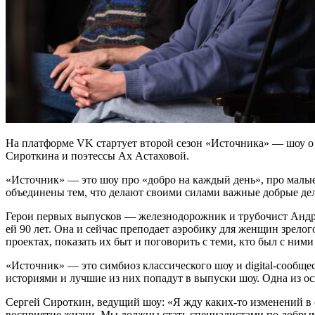
На платформе VK стартует второй сезон «Источника» — шоу о
Сироткина и поэтессы Ах Астаховой.
«Источник» — это шоу про «добро на каждый день», про малые 
объединены тем, что делают своими силами важные добрые дела
Герои первых выпусков — железнодорожник и трубочист Андре
ей 90 лет. Она и сейчас преподает аэробику для женщин зрелог
проектах, показать их быт и поговорить с теми, кто был с ними
«Источник» — это симбиоз классического шоу и digital-сообщес
историями и лучшие из них попадут в выпуски шоу. Одна из ос
Сергей Сироткин, ведущий шоу: «Я жду каких-то изменений в се
восприятие жизни. Мы должны стать специалистами по добрым