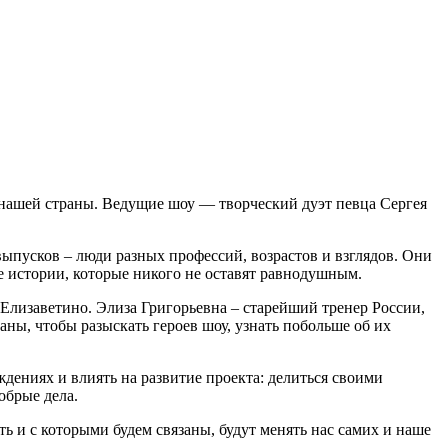
 нашей страны. Ведущие шоу — творческий дуэт певца Сергея
выпусков – люди разных профессий, возрастов и взглядов. Они
е истории, которые никого не оставят равнодушным.
лизаветино. Элиза Григорьевна – старейший тренер России,
аны, чтобы разыскать героев шоу, узнать побольше об их
ждениях и влиять на развитие проекта: делиться своими
обрые дела.
ь и с которыми будем связаны, будут менять нас самих и наше