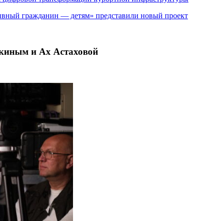
ивный гражданин — детям» представили новый проект
ткиным и Ах Астаховой