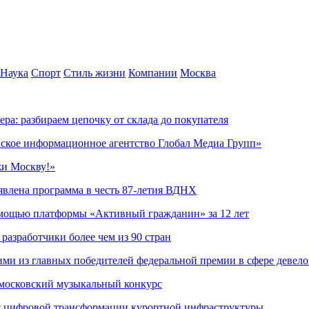
Наука
Спорт
Стиль жизни
Компании
Москва
ера: разбираем цепочку от склада до покупателя
ское информационное агентство Глобал Медиа Групп»
жи Москву!»
явлена программа в честь 87-летия ВДНХ
омощью платформы «Активный гражданин» за 12 лет
азработчики более чем из 90 стран
ми из главных победителей федеральной премии в сфере девел
 московский музыкальный конкурс
я цифровой трансформации курортной инфраструктуры