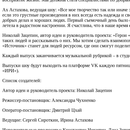
Ах Астахова, ведущая шоу: «Все мое творчество так или иначе 
если это грустные произведения в них всегда есть надежда и св
добрых делах и хороших людях. Первый съемочный день было оч
летела в радостном настроении. Я счастлива, что в наше время
Николай Зацепин, автор идеи и руководитель проекта: «Герои
таких людей и рассказывать о них. Мы хотим сделать взаимопо
«Источник» станет для людей ресурсом, где они смогут подели
Каждый выпуск заканчивается музыкальной рубрикой – в студ
Выпуски шоу будут выходить на платформе VK каждую пятниц
«ИРИ»).
Список создателей:
Автор идеи и руководитель проекта: Николай Зацепин
Режиссер-постановщик: Александра Чухненко
Оператор-постановщик: Дмитрий Цхай
Ведущие: Сергей Сироткин, Ирина Астахова
Исполнительные продюсеры: Константин Никитин, Лана Зото