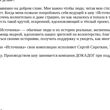
завязано на добром слове. Мне важно чтобы люди, читая мои сти
ет. Когда меня позвали попробовать себя ведущей в шоу «Источник
ень волнительно и даже страшно, но как оказалось я попала в 
 есть такой крутой, искренний, вдохновляющий и тёплый проект, 
 «Источника» — обычные люди и их истории реальные, жизненные
мощь модной, вдохновить наших зрителей на волонтерство, благ
ться своими историями, получить поддержку и увидеть, как мног
ии «Источника» свои композиции исполняют Сергей Сироткин, Т
у. Производством шоу занимается компания ДОКАДОГ при подд
ва