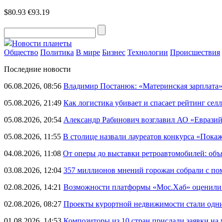
$80.93
€93.19
Новости планеты
Общество
Политика
В мире
Бизнес
Технологии
Происшествия
Последние новости
06.08.2026, 08:56
Владимир Постанюк: «Материнская зарплата
05.08.2026, 21:49
Как логистика убивает и спасает рейтинг селл
05.08.2026, 20:54
Александр Рабинович возглавил АО «Евразий
05.08.2026, 11:55
В столице назвали лауреатов конкурса «Пока
04.08.2026, 11:08
От оперы до выставки ретроавтомобилей: объ
03.08.2026, 12:04
357 миллионов мнений горожан собрали с п
02.08.2026, 14:21
Возможности платформы «Мос.Хаб» оценили р
02.08.2026, 08:27
Проекты курортной недвижимости стали одни
01.08.2026, 14:53
Композиторы из 10 стран прислали заявки на