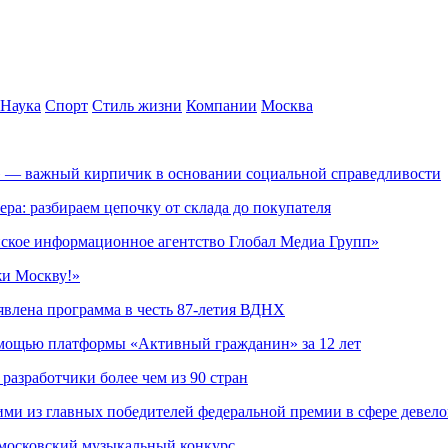
Наука
Спорт
Стиль жизни
Компании
Москва
» — важный кирпичик в основании социальной справедливости
ера: разбираем цепочку от склада до покупателя
ское информационное агентство Глобал Медиа Групп»
жи Москву!»
явлена программа в честь 87-летия ВДНХ
омощью платформы «Активный гражданин» за 12 лет
азработчики более чем из 90 стран
ми из главных победителей федеральной премии в сфере девел
 московский музыкальный конкурс