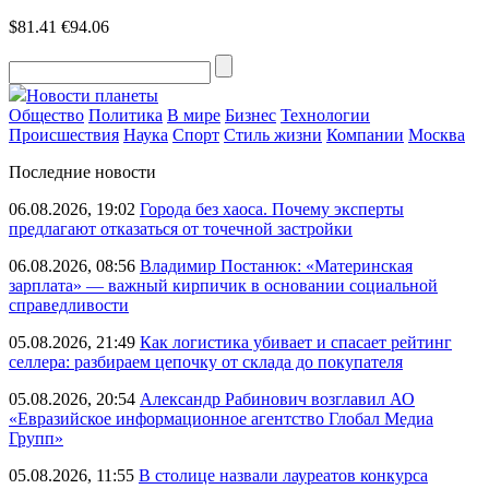
$81.41
€94.06
Новости планеты
Общество
Политика
В мире
Бизнес
Технологии
Происшествия
Наука
Спорт
Стиль жизни
Компании
Москва
Последние новости
06.08.2026, 19:02
Города без хаоса. Почему эксперты
предлагают отказаться от точечной застройки
06.08.2026, 08:56
Владимир Постанюк: «Материнская
зарплата» — важный кирпичик в основании социальной
справедливости
05.08.2026, 21:49
Как логистика убивает и спасает рейтинг
селлера: разбираем цепочку от склада до покупателя
05.08.2026, 20:54
Александр Рабинович возглавил АО
«Евразийское информационное агентство Глобал Медиа
Групп»
05.08.2026, 11:55
В столице назвали лауреатов конкурса