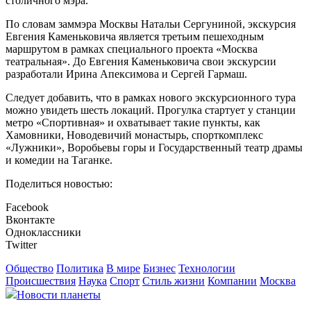
столичного мэра.
По словам заммэра Москвы Натальи Сергуниной, экскурсия
Евгения Каменьковича является третьим пешеходным
маршрутом в рамках специального проекта «Москва
театральная». До Евгения Каменьковича свои экскурсии
разработали Ирина Апексимова и Сергей Гармаш.
Следует добавить, что в рамках нового экскурсионного тура
можно увидеть шесть локаций. Прогулка стартует у станции
метро «Спортивная» и охватывает такие пункты, как
Хамовники, Новодевичий монастырь, спорткомплекс
«Лужники», Воробьевы горы и Государственный театр драмы
и комедии на Таганке.
Поделиться новостью:
Facebook
Вконтакте
Одноклассники
Twitter
Общество
Политика
В мире
Бизнес
Технологии
Происшествия
Наука
Спорт
Стиль жизни
Компании
Москва
Новости планеты