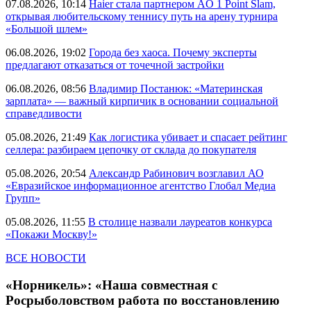
07.08.2026, 10:14
Haier стала партнером AO 1 Point Slam,
открывая любительскому теннису путь на арену турнира
«Большой шлем»
06.08.2026, 19:02
Города без хаоса. Почему эксперты
предлагают отказаться от точечной застройки
06.08.2026, 08:56
Владимир Постанюк: «Материнская
зарплата» — важный кирпичик в основании социальной
справедливости
05.08.2026, 21:49
Как логистика убивает и спасает рейтинг
селлера: разбираем цепочку от склада до покупателя
05.08.2026, 20:54
Александр Рабинович возглавил АО
«Евразийское информационное агентство Глобал Медиа
Групп»
05.08.2026, 11:55
В столице назвали лауреатов конкурса
«Покажи Москву!»
ВСЕ НОВОСТИ
«Норникель»: «Наша совместная с
Росрыболовством работа по восстановлению