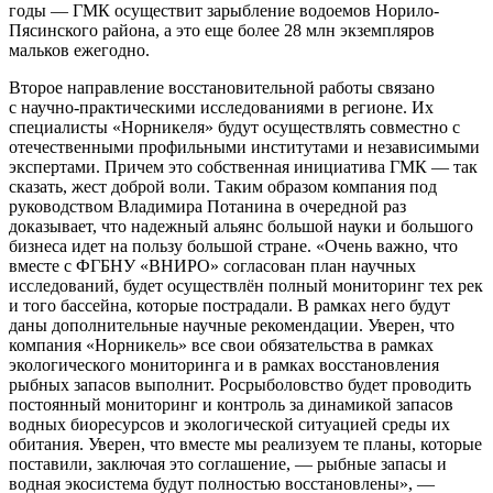
годы — ГМК осуществит зарыбление водоемов Норило-
Пясинского района, а это еще более 28 млн экземпляров
мальков ежегодно.
Второе направление восстановительной работы связано
с научно-практическими исследованиями в регионе. Их
специалисты «Норникеля» будут осуществлять совместно с
отечественными профильными институтами и независимыми
экспертами. Причем это собственная инициатива ГМК — так
сказать, жест доброй воли. Таким образом компания под
руководством Владимира Потанина в очередной раз
доказывает, что надежный альянс большой науки и большого
бизнеса идет на пользу большой стране. «Очень важно, что
вместе с ФГБНУ «ВНИРО» согласован план научных
исследований, будет осуществлён полный мониторинг тех рек
и того бассейна, которые пострадали. В рамках него будут
даны дополнительные научные рекомендации. Уверен, что
компания «Норникель» все свои обязательства в рамках
экологического мониторинга и в рамках восстановления
рыбных запасов выполнит. Росрыболовство будет проводить
постоянный мониторинг и контроль за динамикой запасов
водных биоресурсов и экологической ситуацией среды их
обитания. Уверен, что вместе мы реализуем те планы, которые
поставили, заключая это соглашение, — рыбные запасы и
водная экосистема будут полностью восстановлены», —