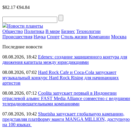
$82.17
€94.84
Новости планеты
Общество
Политика
В мире
Бизнес
Технологии
Происшествия
Наука
Спорт
Стиль жизни
Компании
Москва
Последние новости
08.08.2026, 18:42
Edenex: создание защищенного контура для
движения капитала между юрисдикциями
08.08.2026, 07:02
Hard Rock Cafe и Coca-Cola запускают
музыкальный конкурс Hard Rock Rising для начинающих
артистов
08.08.2026, 07:12
Coolita запускает первый в Индонезии
отраслевой альянс FAST Media Alliance совместно с ведущими
телерадиовещательными компаниями
07.08.2026, 10:42
Shueisha запускает глобальную кампанию,
представляя платформу манги MANGA MILLION, доступную
на 100 языках