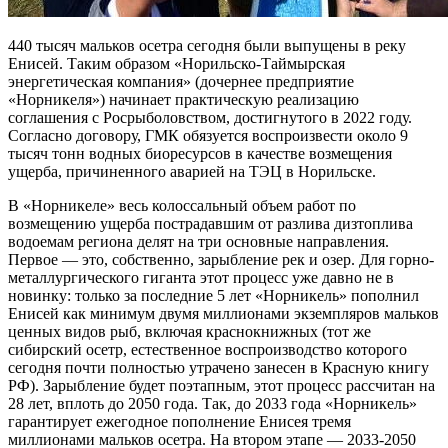
440 тысяч мальков осетра сегодня были выпущены в реку
Енисей. Таким образом «Норильско-Таймырская
энергетическая компания» (дочернее предприятие
«Норникеля») начинает практическую реализацию
соглашения с Росрыболовством, достигнутого в 2022 году.
Согласно договору, ГМК обязуется воспроизвести около 9
тысяч тонн водных биоресурсов в качестве возмещения
ущерба, причиненного аварией на ТЭЦ в Норильске.
В «Норникеле» весь колоссальный объем работ по
возмещению ущерба пострадавшим от разлива дизтоплива
водоемам региона делят на три основные направления.
Первое — это, собственно, зарыбление рек и озер. Для горно-
металлургического гиганта этот процесс уже давно не в
новинку: только за последние 5 лет «Норникель» пополнил
Енисей как минимум двумя миллионами экземпляров мальков
ценных видов рыб, включая краснокнижных (тот же
сибирский осетр, естественное воспроизводство которого
сегодня почти полностью утрачено занесен в Красную книгу
РФ). Зарыбление будет поэтапным, этот процесс рассчитан на
28 лет, вплоть до 2050 года. Так, до 2033 года «Норникель»
гарантирует ежегодное пополнение Енисея тремя
миллионами мальков осетра. На втором этапе — 2033-2050