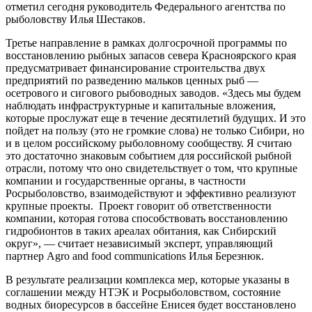
отметил сегодня руководитель Федерального агентства по
рыболовству Илья Шестаков.
Третье направление в рамках долгосрочной программы по
восстановлению рыбных запасов севера Красноярского края
предусматривает финансирование строительства двух
предприятий по разведению мальков ценных рыб —
осетрового и сигового рыбоводных заводов. «Здесь мы будем
наблюдать инфраструктурные и капитальные вложения,
которые прослужат еще в течение десятилетий будущих. И это
пойдет на пользу (это не громкие слова) не только Сибири, но
и в целом российскому рыболовному сообществу. Я считаю
это достаточно знаковым событием для российской рыбной
отрасли, потому что оно свидетельствует о том, что крупные
компании и государственные органы, в частности
Росрыболовство, взаимодействуют и эффективно реализуют
крупные проекты. Проект говорит об ответственности
компании, которая готова способствовать восстановлению
гидробионтов в таких ареалах обитания, как Сибирский
округ», — считает независимый эксперт, управляющий
партнер Agro and food communications Илья Березнюк.
В результате реализации комплекса мер, которые указаны в
соглашении между НТЭК и Росрыболовством, состояние
водных биоресурсов в бассейне Енисея будет восстановлено