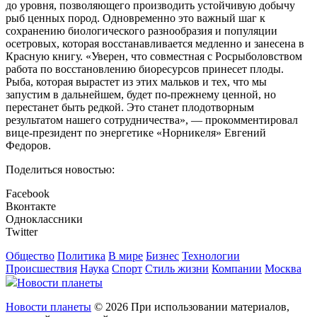
до уровня, позволяющего производить устойчивую добычу
рыб ценных пород. Одновременно это важный шаг к
сохранению биологического разнообразия и популяции
осетровых, которая восстанавливается медленно и занесена в
Красную книгу. «Уверен, что совместная с Росрыболовством
работа по восстановлению биоресурсов принесет плоды.
Рыба, которая вырастет из этих мальков и тех, что мы
запустим в дальнейшем, будет по-прежнему ценной, но
перестанет быть редкой. Это станет плодотворным
результатом нашего сотрудничества», — прокомментировал
вице-президент по энергетике «Норникеля» Евгений
Федоров.
Поделиться новостью:
Facebook
Вконтакте
Одноклассники
Twitter
Общество
Политика
В мире
Бизнес
Технологии
Происшествия
Наука
Спорт
Стиль жизни
Компании
Москва
Новости планеты
Новости планеты
© 2026 При использовании материалов,