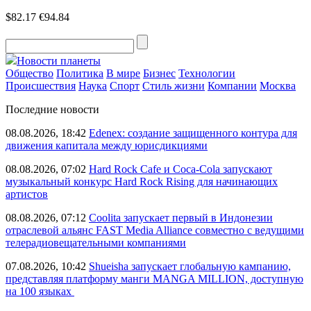
$82.17
€94.84
Новости планеты
Общество
Политика
В мире
Бизнес
Технологии
Происшествия
Наука
Спорт
Стиль жизни
Компании
Москва
Последние новости
08.08.2026, 18:42
Edenex: создание защищенного контура для
движения капитала между юрисдикциями
08.08.2026, 07:02
Hard Rock Cafe и Coca-Cola запускают
музыкальный конкурс Hard Rock Rising для начинающих
артистов
08.08.2026, 07:12
Coolita запускает первый в Индонезии
отраслевой альянс FAST Media Alliance совместно с ведущими
телерадиовещательными компаниями
07.08.2026, 10:42
Shueisha запускает глобальную кампанию,
представляя платформу манги MANGA MILLION, доступную
на 100 языках