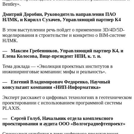
Bentley».
Дмитрий Доробин, Руководитель направления ПАО
НЛМК, и Кирилл Сухачев, Управляющий партнер К4
В этом выступлении речь пойдет о применении 3D/4D/5D-
моделирования в строительстве и конкретно о BIM-системе
НЛМК.
— Максим Гребенников, Управляющий партнер
K
4, и
Елена Колосова, Вице-президент НПИ, к. т. н.
Тема доклада — «Эволюция проектных институтов в
инжиниринговые компании: мифы и реальность».
— Евгений Владимирович Федоренко, Научный
консультант компании «НИП-Информатика»
Эксперт расскажет о цифровых технологиях в геотехническом
проектировании с использованием программной системы
PLAXIS.
— Сергей Голуб, Начальник отдела комплексного
проектирования и аудита ООО «Волгограднефтепроект»
Специалист углубится в тему цифрового представления