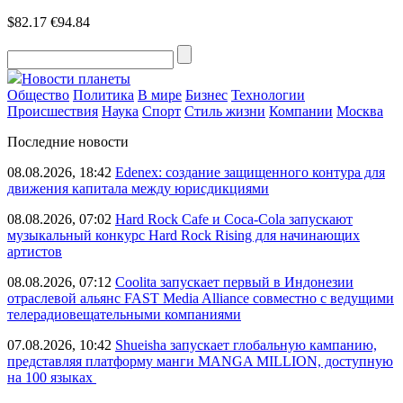
$82.17
€94.84
Новости планеты
Общество
Политика
В мире
Бизнес
Технологии
Происшествия
Наука
Спорт
Стиль жизни
Компании
Москва
Последние новости
08.08.2026, 18:42
Edenex: создание защищенного контура для
движения капитала между юрисдикциями
08.08.2026, 07:02
Hard Rock Cafe и Coca-Cola запускают
музыкальный конкурс Hard Rock Rising для начинающих
артистов
08.08.2026, 07:12
Coolita запускает первый в Индонезии
отраслевой альянс FAST Media Alliance совместно с ведущими
телерадиовещательными компаниями
07.08.2026, 10:42
Shueisha запускает глобальную кампанию,
представляя платформу манги MANGA MILLION, доступную
на 100 языках