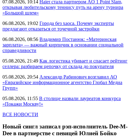
07.08.2026, 10:14
Haier стала партнером AO 1 Point Slam,
открывая любительскому теннису путь на арену турнира
«Большой шлем»
06.08.2026, 19:02
Города без хаоса. Почему эксперты
предлагают отказаться от точечной застройки
06.08.2026, 08:56
Владимир Постанюк: «Материнская
зарплата» — важный кирпичик в основании социальной
справедливости
05.08.2026, 21:49
Как логистика убивает и спасает рейтинг
селлера: разбираем цепочку от склада до покупателя
05.08.2026, 20:54
Александр Рабинович возглавил АО
«Евразийское информационное агентство Глобал Медиа
Групп»
05.08.2026, 11:55
В столице назвали лауреатов конкурса
«Покажи Москву!»
ВСЕ НОВОСТИ
Новый сингл записал рэп-исполнитель Dee-M-
Dee в партнерстве с певицей Юлией Бойко