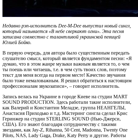
Недавно рэп-исполнитель Dee-M-Dee выпустил новый сингл,
который называется «В небе сверкают огни». Эта песня
записана совместно с талантливой украинской певицей
Юлией Бойко.
В первую очередь, для автора было существенным передать
слушателю смысл, который является фундаментом песни: «Я
думаю, что в этом жанре музыки важным является то, о чем
ты поешь или читаешь, т.е. в чем суть твоих слов, поэтому
текст для меня всегда на первом месте! Качество звучания
было тоже немаловажным. Я решил обратиться к настоящим
профессионалам звукозаписи», – говорит исполнитель.
Запись велась на Украине в городе Киеве на студии MART
SOUND PRODUCTION. Здесь работали такие исполнители,
как Валерий и Константин Меладзе, группа НЕАНГЕЛЫ,
Анастасия Приходько и т.д. Мастеринг сингла сделал Крис
Геринжер на студии STERLING SOUND (Нью-Джерси,
США). Его знают благодаря сотрудничеству с такими
звездами, как Jay-Z, Rihanna, 50 Cent, Madonna, Twenty One
Pilots, NAS, Lady Gaga, Drake, Katy Perry и другие. Работы