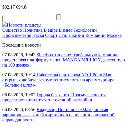
$82.17
€94.84
Новости планеты
Общество
Политика
В мире
Бизнес
Технологии
Происшествия
Наука
Спорт
Стиль жизни
Компании
Москва
Последние новости
07.08.2026, 10:42
Shueisha запускает глобальную кампанию,
представляя платформу манги MANGA MILLION, доступную
на 100 языках
07.08.2026, 10:14
Haier стала партнером AO 1 Point Slam,
открывая любительскому теннису путь на арену турнира
«Большой шлем»
06.08.2026, 19:02
Города без хаоса. Почему эксперты
предлагают отказаться от точечной застройки
06.08.2026, 08:56
Владимир Постанюк: «Материнская
зарплата» — важный кирпичик в основании социальной
справедливости