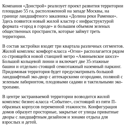
Компания «Донстрой» реализует проект развития территории
площадью 55 га, расположенной на западе Москвы, на
границе ландшафтного заказника «Долина реки Раменки».
Здесь появится новый жилой кластер с инфраструктурой
формата «город в городе» и большим объемом зеленых
общественных пространств, которые займут треть
территории.
В состав застройки входят три квартала различных сегментов.
Жилой комплекс комфорт-класса «Огни» располагается рядом
со строящейся новой станцией метро «Аминьевское шоссе»
Большой кольцевой линии и включает две 35-этажные
башни и отдельно стоящий семиэтажный наземный паркинг.
Придомовая территория будет предусматривать большой
ландшафтный эко-двор с аптекарскими огородами, поляной с
зеленым лабиринтом, плодовыми садами и тактильными эко-
тропами.
В центре застраиваемой территории возводится жилой
комплекс бизнес-класса «Событие», состоящий из пяти П-
образных корпусов переменной этажности. Конфигурация
домов образует просторные, закрытые от улицы приватные
дворы с ландшафтным дизайном и зонами отдыха для
взрослых и детей.