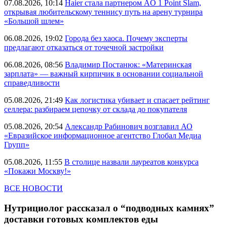
07.08.2026, 10:14
Haier стала партнером AO 1 Point Slam,
открывая любительскому теннису путь на арену турнира
«Большой шлем»
06.08.2026, 19:02
Города без хаоса. Почему эксперты
предлагают отказаться от точечной застройки
06.08.2026, 08:56
Владимир Постанюк: «Материнская
зарплата» — важный кирпичик в основании социальной
справедливости
05.08.2026, 21:49
Как логистика убивает и спасает рейтинг
селлера: разбираем цепочку от склада до покупателя
05.08.2026, 20:54
Александр Рабинович возглавил АО
«Евразийское информационное агентство Глобал Медиа
Групп»
05.08.2026, 11:55
В столице назвали лауреатов конкурса
«Покажи Москву!»
ВСЕ НОВОСТИ
Нутрициолог рассказал о “подводных камнях”
доставки готовых комплектов еды