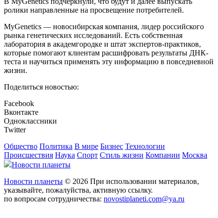
В MyGenetics подчеркнули, что будут и далее выпускать
ролики направленные на просвещение потребителей.
MyGenetics — новосибирская компания, лидер российского
рынка генетических исследований. Есть собственная
лаборатория в академгородке и штат экспертов-практиков,
которые помогают клиентам расшифровать результаты ДНК-
теста и научиться применять эту информацию в повседневной
жизни.
Поделиться новостью:
Facebook
Вконтакте
Одноклассники
Twitter
Общество
Политика
В мире
Бизнес
Технологии
Происшествия
Наука
Спорт
Стиль жизни
Компании
Москва
Новости планеты
Новости планеты
© 2026 При использовании материалов,
указывайте, пожалуйства, активную ссылку.
по вопросам сотрудничества:
novostiplaneti.com@ya.ru