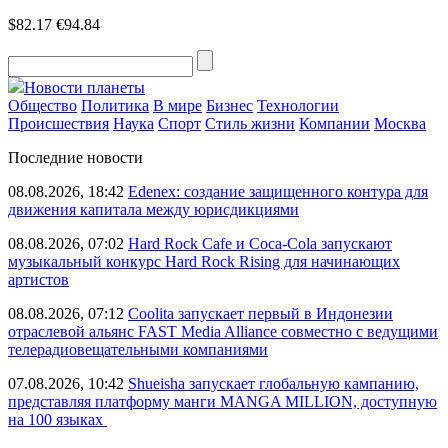
$82.17
€94.84
Новости планеты
Общество
Политика
В мире
Бизнес
Технологии
Происшествия
Наука
Спорт
Стиль жизни
Компании
Москва
Последние новости
08.08.2026, 18:42
Edenex: создание защищенного контура для
движения капитала между юрисдикциями
08.08.2026, 07:02
Hard Rock Cafe и Coca-Cola запускают
музыкальный конкурс Hard Rock Rising для начинающих
артистов
08.08.2026, 07:12
Coolita запускает первый в Индонезии
отраслевой альянс FAST Media Alliance совместно с ведущими
телерадиовещательными компаниями
07.08.2026, 10:42
Shueisha запускает глобальную кампанию,
представляя платформу манги MANGA MILLION, доступную
на 100 языках