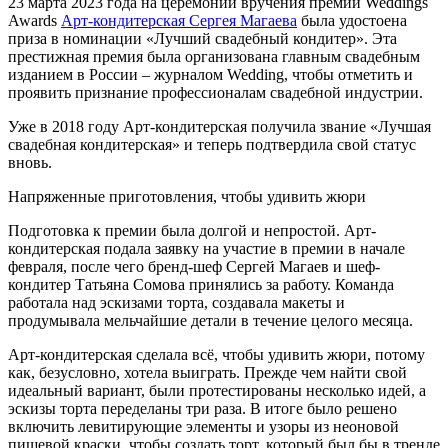
23 марта 2023 года на церемонии вручения премии Weddings
Awards
Арт-кондитерская Сергея Магаева
была удостоена
приза в номинации «Лучший свадебный кондитер». Эта
престижная премия была организована главным свадебным
изданием в России – журналом Wedding, чтобы отметить и
проявить признание профессионалам свадебной индустрии.
Уже в 2018 году Арт-кондитерская получила звание «Лучшая
свадебная кондитерская» и теперь подтвердила свой статус
вновь.
Напряженные приготовления, чтобы удивить жюри
Подготовка к премии была долгой и непростой. Арт-
кондитерская подала заявку на участие в премии в начале
февраля, после чего бренд-шеф Сергей Магаев и шеф-
кондитер Татьяна Сомова принялись за работу. Команда
работала над эскизами торта, создавала макеты и
продумывала мельчайшие детали в течение целого месяца.
Арт-кондитерская сделала всё, чтобы удивить жюри, потому
как, безусловно, хотела выиграть. Прежде чем найти свой
идеальный вариант, были протестированы несколько идей, а
эскизы торта переделаны три раза. В итоге было решено
включить левитирующие элементы и узоры из неоновой
пищевой краски, чтобы создать торт, который был бы в тренде