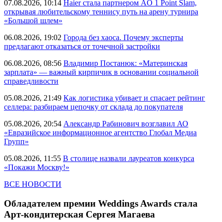
07.08.2026, 10:14
Haier стала партнером AO 1 Point Slam,
открывая любительскому теннису путь на арену турнира
«Большой шлем»
06.08.2026, 19:02
Города без хаоса. Почему эксперты
предлагают отказаться от точечной застройки
06.08.2026, 08:56
Владимир Постанюк: «Материнская
зарплата» — важный кирпичик в основании социальной
справедливости
05.08.2026, 21:49
Как логистика убивает и спасает рейтинг
селлера: разбираем цепочку от склада до покупателя
05.08.2026, 20:54
Александр Рабинович возглавил АО
«Евразийское информационное агентство Глобал Медиа
Групп»
05.08.2026, 11:55
В столице назвали лауреатов конкурса
«Покажи Москву!»
ВСЕ НОВОСТИ
Обладателем премии Weddings Awards стала
Арт-кондитерская Сергея Магаева