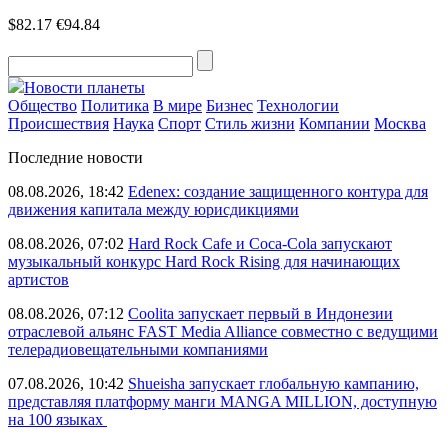
$82.17
€94.84
Новости планеты
Общество
Политика
В мире
Бизнес
Технологии
Происшествия
Наука
Спорт
Стиль жизни
Компании
Москва
Последние новости
08.08.2026, 18:42
Edenex: создание защищенного контура для
движения капитала между юрисдикциями
08.08.2026, 07:02
Hard Rock Cafe и Coca-Cola запускают
музыкальный конкурс Hard Rock Rising для начинающих
артистов
08.08.2026, 07:12
Coolita запускает первый в Индонезии
отраслевой альянс FAST Media Alliance совместно с ведущими
телерадиовещательными компаниями
07.08.2026, 10:42
Shueisha запускает глобальную кампанию,
представляя платформу манги MANGA MILLION, доступную
на 100 языках