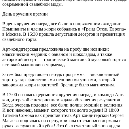
современной свадебной моды.
День вручения премии
В день вручения наград все были в напряженном ожидании.
Номинанты и члены жюри собрались в «Гранд Отель Европа»
в Москве. В 15:30 прошла дегустация десертов и презентация
свадебного торта.
Арт-кондитерская предложила на пробу две новинки:
классический медовик с бананом и шоколадом, а также
авторский десерт — тропический манговый муссовый торт со
вставкой малинового мармелада.
Затем был представлен гвоздь программы – эксклюзивный
торт с ультрафиолетовыми неоновыми узорами, который
заворожил жюри и зрителей. Зрелище было магическим.
В 17:00 началась церемония вручения наград, и команда Арт-
кондитерской с нетерпением ждала объявления результатов.
Когда очередь подошла, все были полны эмоций и волнения.
И вот, наконец, момент, которого так долго ждали! В 18:00
Татьяна Сомова как представитель Арт-кондитерской Сергея
Магаева поднялась на сцену, кричала от счастья и держала в
руках заслуженный кубок! Это был счастливый эпизод для