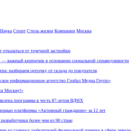
Наука
Спорт
Стиль жизни
Компании
Москва
т отказаться от точечной застройки
» — важный кирпичик в основании социальной справедливости
ера: разбираем цепочку от склада до покупателя
ское информационное агентство Глобал Медиа Групп»
жи Москву!»
явлена программа в честь 87-летия ВДНХ
омощью платформы «Активный гражданин» за 12 лет
азработчики более чем из 90 стран
ми из главных победителей федеральной премии в сфере девел