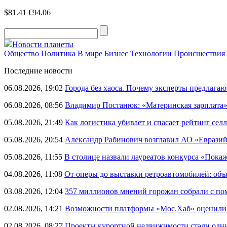
$81.41
€94.06
Новости планеты
Общество
Политика
В мире
Бизнес
Технологии
Происшествия
Последние новости
06.08.2026, 19:02
Города без хаоса. Почему эксперты предлагаю
06.08.2026, 08:56
Владимир Постанюк: «Материнская зарплата
05.08.2026, 21:49
Как логистика убивает и спасает рейтинг селл
05.08.2026, 20:54
Александр Рабинович возглавил АО «Евразий
05.08.2026, 11:55
В столице назвали лауреатов конкурса «Пока
04.08.2026, 11:08
От оперы до выставки ретроавтомобилей: объ
03.08.2026, 12:04
357 миллионов мнений горожан собрали с п
02.08.2026, 14:21
Возможности платформы «Мос.Хаб» оценили р
02.08.2026, 08:27
Проекты курортной недвижимости стали одни