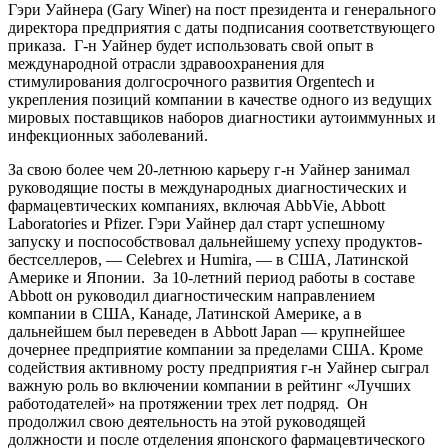
Гэри Уайнера (Gary Winer) на пост президента и генерального
директора предприятия с даты подписания соответствующего
приказа. Г-н Уайнер будет использовать свой опыт в
международной отрасли здравоохранения для
стимулирования долгосрочного развития Orgentech и
укрепления позиций компании в качестве одного из ведущих
мировых поставщиков наборов диагностики аутоиммунных и
инфекционных заболеваний.
За свою более чем 20-летнюю карьеру г-н Уайнер занимал
руководящие посты в международных диагностических и
фармацевтических компаниях, включая AbbVie, Abbott
Laboratories и Pfizer. Гэри Уайнер дал старт успешному
запуску и поспособствовал дальнейшему успеху продуктов-
бестселлеров, — Celebrex и Humira, — в США, Латинской
Америке и Японии. За 10-летний период работы в составе
Abbott он руководил диагностическим направлением
компании в США, Канаде, Латинской Америке, а в
дальнейшем был переведен в Abbott Japan — крупнейшее
дочернее предприятие компании за пределами США. Кроме
содействия активному росту предприятия г-н Уайнер сыграл
важную роль во включении компании в рейтинг «Лучших
работодателей» на протяжении трех лет подряд. Он
продолжил свою деятельность на этой руководящей
должности и после отделения японского фармацевтического