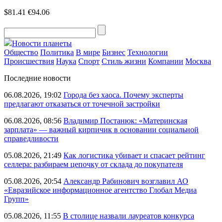
$81.41
€94.06
Новости планеты
Общество
Политика
В мире
Бизнес
Технологии
Происшествия
Наука
Спорт
Стиль жизни
Компании
Москва
Последние новости
06.08.2026, 19:02
Города без хаоса. Почему эксперты
предлагают отказаться от точечной застройки
06.08.2026, 08:56
Владимир Постанюк: «Материнская
зарплата» — важный кирпичик в основании социальной
справедливости
05.08.2026, 21:49
Как логистика убивает и спасает рейтинг
селлера: разбираем цепочку от склада до покупателя
05.08.2026, 20:54
Александр Рабинович возглавил АО
«Евразийское информационное агентство Глобал Медиа
Групп»
05.08.2026, 11:55
В столице назвали лауреатов конкурса