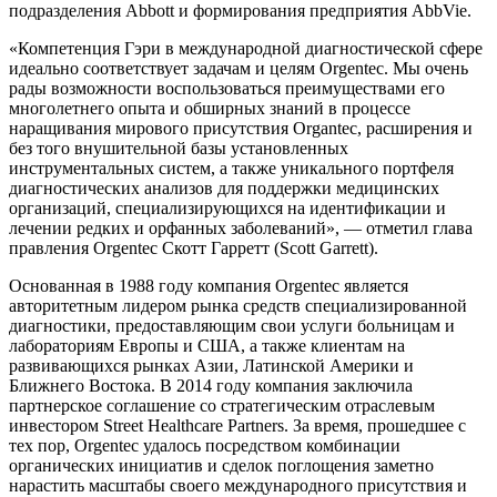
подразделения Abbott и формирования предприятия AbbVie.
«Компетенция Гэри в международной диагностической сфере
идеально соответствует задачам и целям Orgentec. Мы очень
рады возможности воспользоваться преимуществами его
многолетнего опыта и обширных знаний в процессе
наращивания мирового присутствия Organtec, расширения и
без того внушительной базы установленных
инструментальных систем, а также уникального портфеля
диагностических анализов для поддержки медицинских
организаций, специализирующихся на идентификации и
лечении редких и орфанных заболеваний», — отметил глава
правления Orgentec Скотт Гарретт (Scott Garrett).
Основанная в 1988 году компания Orgentec является
авторитетным лидером рынка средств специализированной
диагностики, предоставляющим свои услуги больницам и
лабораториям Европы и США, а также клиентам на
развивающихся рынках Азии, Латинской Америки и
Ближнего Востока. В 2014 году компания заключила
партнерское соглашение со стратегическим отраслевым
инвестором Street Healthcare Partners. За время, прошедшее с
тех пор, Orgentec удалось посредством комбинации
органических инициатив и сделок поглощения заметно
нарастить масштабы своего международного присутствия и