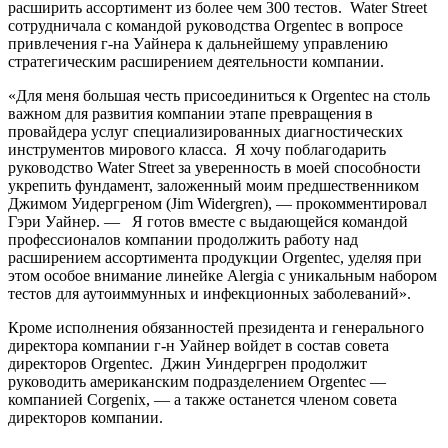
расширить ассортимент из более чем 300 тестов. Water Street
сотрудничала с командой руководства Orgentec в вопросе
привлечения г-на Уайнера к дальнейшему управлению
стратегическим расширением деятельности компании.
«Для меня большая честь присоединиться к Orgentec на столь
важном для развития компании этапе превращения в
провайдера услуг специализированных диагностических
инструментов мирового класса. Я хочу поблагодарить
руководство Water Street за уверенность в моей способности
укрепить фундамент, заложенный моим предшественником
Джимом Уидергреном (Jim Widergren), — прокомментировал
Гэри Уайнер. — Я готов вместе с выдающейся командой
профессионалов компании продолжить работу над
расширением ассортимента продукции Orgentec, уделяя при
этом особое внимание линейке Alergia с уникальным набором
тестов для аутоиммунных и инфекционных заболеваний».
Кроме исполнения обязанностей президента и генерального
директора компании г-н Уайнер войдет в состав совета
директоров Orgentec. Джин Уиндергрен продолжит
руководить американским подразделением Orgentec —
компанией Corgenix, — а также останется членом совета
директоров компании.