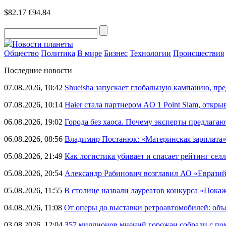
$82.17
€94.84
Новости планеты
Общество
Политика
В мире
Бизнес
Технологии
Происшествия
Последние новости
07.08.2026, 10:42
Shueisha запускает глобальную кампанию, п
07.08.2026, 10:14
Haier стала партнером AO 1 Point Slam, откр
06.08.2026, 19:02
Города без хаоса. Почему эксперты предлагаю
06.08.2026, 08:56
Владимир Постанюк: «Материнская зарплата
05.08.2026, 21:49
Как логистика убивает и спасает рейтинг селл
05.08.2026, 20:54
Александр Рабинович возглавил АО «Евразий
05.08.2026, 11:55
В столице назвали лауреатов конкурса «Пока
04.08.2026, 11:08
От оперы до выставки ретроавтомобилей: объ
03.08.2026, 12:04
357 миллионов мнений горожан собрали с п