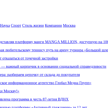
Наука
Спорт
Стиль жизни
Компании
Москва
редставляя платформу манги MANGA MILLION, доступную на 10
ывая любительскому теннису путь на арену турнира «Большой шл
т отказаться от точечной застройки
» — важный кирпичик в основании социальной справедливости
ера: разбираем цепочку от склада до покупателя
ское информационное агентство Глобал Медиа Групп»
жи Москву!»
явлена программа в честь 87-летия ВДНХ
омощью платформы «Активный гражданин» за 12 лет