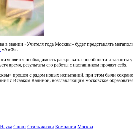
 в звании «Учителя года Москвы» будет представлять мегаполис
т
«АиФ».
га является необходимость раскрывать способности и таланты уч
устя время, результаты его работы с наставником проявят себя.
осквы» прошел с рядом новых испытаний, при этом были сохране
ния с Исааком Калиной, возглавляющим московское образовател
Наука
Спорт
Стиль жизни
Компании
Москва