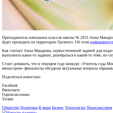
Преподаватель начальных классов школы № 2033 Анна Макарова
будет проходить на территории Грозного. Об этом
информируе
Как считает Анна Макарова, первостепенной задачей для педаго
выполнить какое-то задание, разобраться в какой-то теме, но сп
Стоит добавить, что в текущем году конкурс «Учитель года М
министром» финалисты обсудили актуальные вопросы образова
Поделиться новостью:
Facebook
Вконтакте
Одноклассники
Twitter
Общество
Политика
В мире
Бизнес
Технологии
Происшествия
Новости планеты