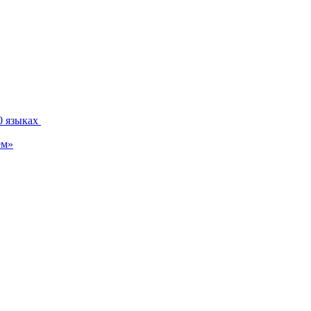
0 языках
ем»