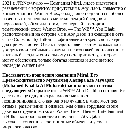
2021 г. /PRNewswire/ — Компания Miral, лидер индустрии
развлечений с эффектом присутствия в Абу-Даби, совместно с
кинокомпанией Warner Bros., обладающей одной из наиболее
известных и успешных в мире коллекций брендов и
персонажей, объявила о том, что первый в истории
тематический отель Warner Bros. — The WB™ Abu Dhabi,
расположенный на острове Яс в Абу-Даби и входящий в сеть
Curio Collection by Hilton — официально открыл свои двери
для приема гостей. Отель предоставляет гостям возможность
увидеть свои любимые сюжеты и персонажей, воплощенных
в жизнь благодаря уникальному гостеприимству, которое
могут обеспечить только богатая история и легендарное
наследие Warner Bros.
Председатель правления компании Miral, Его
Превосходительство Мухаммед Халифа аль-Мубарак
(Mohamed Khalifa Al Mubarak) заявил в связи с этим
следующее:
«Открытие отеля WB™ Abu Dhabi на острове Яс
дает нам еще одну прекрасную возможность
позиционировать его как одно из лучших в мире мест для
отдыха, развлечений и бизнеса. Мы очень гордимся своим
давним сотрудничеством с Warner Bros. Themed Entertainment
и Hilton, которое позволило внедрить в Абу-Даби
высококачественные гостиничные объекты и услуги
мирового класса».