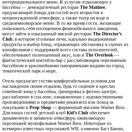
интернационального меню. К услугам отдыхающих у
бассейна — демократичный ресторан
The Matinee
,
предлагающий блюда для гостей всех возрастов в
непринужденной атмосфере, а также театр на воде и
средиземноморское меню. В то же время гости, желающие
побаловать себя посещением фешенебельного заведения,
могут зайти в изысканный мясной ресторан
The Director’s
Club
, в котором угольные печи, идеально выдержанные
продукты и выбор блюд, отражающих обстановку в сценах из
кинофильмов с поддержкой всего состава исполнителей,
обеспечивают полноценный вкус, или в
The Overlook
—
фантастический коктейль-бар с расслабляющим переливным
бассейном и красивейшими панорамными видами на город,
тематический парк и море.
Отель предлагает гостям комфортабельные условия для
наслаждения своим отдыхом, будь то сидение в креслах
семейной зоны у бассейна, тренировка в фитнес-центре,
расслабление в спа-зоне, ознакомление с художественными
произведениями и предметами реквизита или поход за
покупками в
Prop Shop
— фирменный магазин Warner Bros.
Для юных гостей детский клуб
Kid’s Club
обеспечит
динамичную и забавную атмосферу, оживляющую
персонажей мультфильмов Warner Bros. Некоторые из
всемирно известных персонажей WB, а именно Багз Банни,