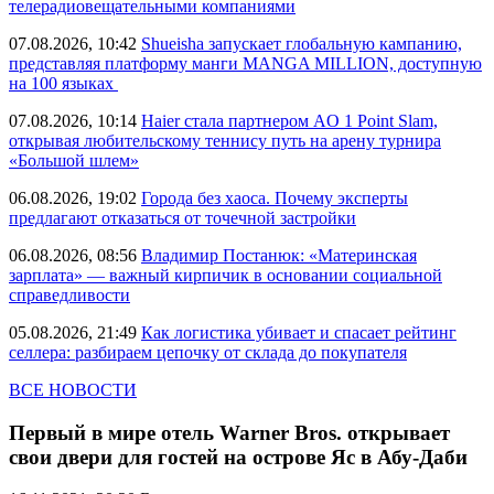
телерадиовещательными компаниями
07.08.2026, 10:42
Shueisha запускает глобальную кампанию,
представляя платформу манги MANGA MILLION, доступную
на 100 языках
07.08.2026, 10:14
Haier стала партнером AO 1 Point Slam,
открывая любительскому теннису путь на арену турнира
«Большой шлем»
06.08.2026, 19:02
Города без хаоса. Почему эксперты
предлагают отказаться от точечной застройки
06.08.2026, 08:56
Владимир Постанюк: «Материнская
зарплата» — важный кирпичик в основании социальной
справедливости
05.08.2026, 21:49
Как логистика убивает и спасает рейтинг
селлера: разбираем цепочку от склада до покупателя
ВСЕ НОВОСТИ
Первый в мире отель Warner Bros. открывает
свои двери для гостей на острове Яс в Абу-Даби