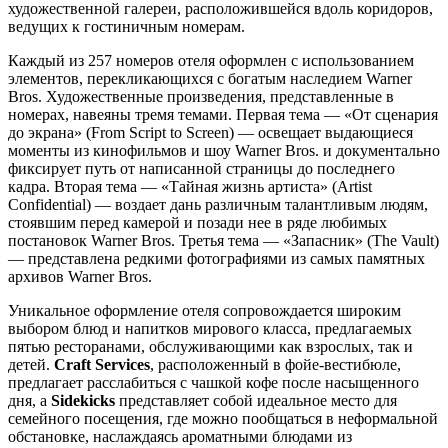
художественной галереи, расположившейся вдоль коридоров,
ведущих к гостиничным номерам.
Каждый из 257 номеров отеля оформлен с использованием
элементов, перекликающихся с богатым наследием Warner
Bros. Художественные произведения, представленные в
номерах, навеяны тремя темами. Первая тема — «От сценария
до экрана» (From Script to Screen) — освещает выдающиеся
моменты из кинофильмов и шоу Warner Bros. и документально
фиксирует путь от написанной страницы до последнего
кадра. Вторая тема — «Тайная жизнь артиста» (Artist
Confidential) — воздает дань различным талантливым людям,
стоявшим перед камерой и позади нее в ряде любимых
постановок Warner Bros. Третья тема — «Запасник» (The Vault)
— представлена редкими фотографиями из самых памятных
архивов Warner Bros.
Уникальное оформление отеля сопровождается широким
выбором блюд и напитков мирового класса, предлагаемых
пятью ресторанами, обслуживающими как взрослых, так и
детей.
Craft Services
, расположенный в фойе-вестибюле,
предлагает расслабиться с чашкой кофе после насыщенного
дня, а
Sidekicks
представляет собой идеальное место для
семейного посещения, где можно пообщаться в неформальной
обстановке, наслаждаясь ароматными блюдами из