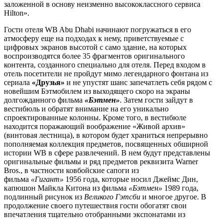
заложенной в основу неизменно высококлассного сервиса
Hilton».
Гости отеля WB Abu Dhabi начинают погружаться в его
атмосферу еще на подходах к нему, приветствуемые с
цифровых экранов высотой с само здание, на которых
воспроизводятся более 35 фрагментов оригинального
контента, созданного специально для отеля. Перед входом в
отель посетители не пройдут мимо легендарного фонтана из
сериала
«Друзья»
и не упустят шанс запечатлеть себя рядом с
новейшим Бэтмобилем из выходящего скоро на экраны
долгожданного фильма
«Бэтмен»
. Затем гости зайдут в
вестибюль и обратят внимание на его уникально
спроектированные колонны. Кроме того, в вестибюле
находится поражающий воображение «Живой архив»
(винтовая лестница), в котором будет храниться непрерывно
пополняемая коллекция предметов, посвященных обширной
истории WB в сфере развлечений. В нем будут представлены
оригинальные фильмы и ряд предметов реквизита Warner
Bros., в частности ковбойские сапоги из
фильма
«Гигант»
1956 года, которые носил Джеймс Дин,
капюшон Майкла Китона из фильма
«Бэтмен»
1989 года,
подлинный рисунок из
Великого Гэтсби
и многое другое. В
продолжение своего путешествия гости обогатят свои
впечатления тщательно отобранными экспонатами из