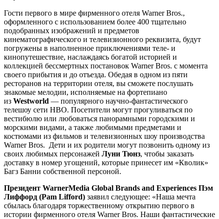
Гости первого в мире фирменного отеля Warner Bros.,
оформленного с использованием более 400 тщательно
подобранных изображений и предметов
кинематографического и телевизионного реквизита, будут
погружены в наполненное приключениями теле- и
кинопутешествие, наслаждаясь богатой историей и
коллекцией бессмертных постановок Warner Bros. с момента
своего прибытия и до отъезда. Обедая в одном из пяти
ресторанов на территории отеля, вы сможете послушать
знакомые мелодии, исполняемые на фортепиано
из
Westworld
— популярного научно-фантастического
телешоу сети HBO. Посетители могут прогуливаться по
вестибюлю или любоваться панорамными городскими и
морскими видами, а также любимыми предметами и
костюмами из фильмов и телевизионных шоу производства
Warner Bros. Дети и их родители могут позвонить одному из
своих любимых персонажей
Луни Тюнз
, чтобы заказать
доставку в номер угощений, которые принесет им «Кволик»
Багз Банни собственной персоной.
Президент WarnerMedia Global Brands and Experiences Пэм
Лиффорд (Pam Lifford)
заявил следующее: «Наша мечта
сбылась благодаря торжественному открытию первого в
истории фирменного отеля Warner Bros. Наши фантастические