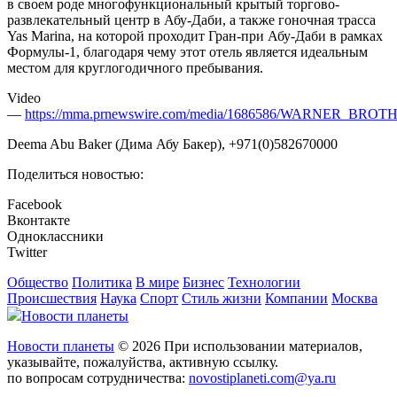
в своем роде многофункциональный крытый торгово-
развлекательный центр в Абу-Даби, а также гоночная трасса
Yas Marina, на которой проходит Гран-при Абу-Даби в рамках
Формулы-1, благодаря чему этот отель является идеальным
местом для круглогодичного пребывания.
Video
—
https://mma.prnewswire.com/media/1686586/WARNER_B
Deema Abu Baker (Дима Абу Бакер), +971(0)582670000
Поделиться новостью:
Facebook
Вконтакте
Одноклассники
Twitter
Общество
Политика
В мире
Бизнес
Технологии
Происшествия
Наука
Спорт
Стиль жизни
Компании
Москва
Новости планеты
Новости планеты
© 2026 При использовании материалов,
указывайте, пожалуйства, активную ссылку.
по вопросам сотрудничества:
novostiplaneti.com@ya.ru