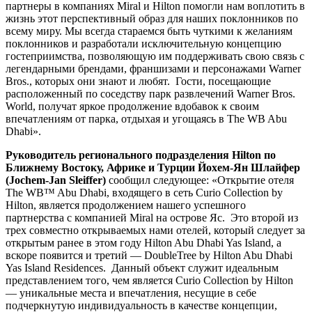
партнеры в компаниях Miral и Hilton помогли нам воплотить в
жизнь этот перспективный образ для наших поклонников по
всему миру. Мы всегда стараемся быть чуткими к желаниям
поклонников и разработали исключительную концепцию
гостеприимства, позволяющую им поддерживать свою связь с
легендарными брендами, франшизами и персонажами Warner
Bros., которых они знают и любят. Гости, посещающие
расположенный по соседству парк развлечений Warner Bros.
World, получат яркое продолжение вдобавок к своим
впечатлениям от парка, отдыхая и угощаясь в The WB Abu
Dhabi».
Руководитель регионального подразделения Hilton по
Ближнему Востоку, Африке и Турции Йохем-Ян Шлайфер
(Jochem-Jan Sleiffer)
сообщил следующее: «Открытие отеля
The WB™ Abu Dhabi, входящего в сеть Curio Collection by
Hilton, является продолжением нашего успешного
партнерства с компанией Miral на острове Яс. Это второй из
трех совместно открываемых нами отелей, который следует за
открытым ранее в этом году Hilton Abu Dhabi Yas Island, а
вскоре появится и третий — DoubleTree by Hilton Abu Dhabi
Yas Island Residences. Данный объект служит идеальным
представлением того, чем является Curio Collection by Hilton
— уникальные места и впечатления, несущие в себе
подчеркнутую индивидуальность в качестве концепции,