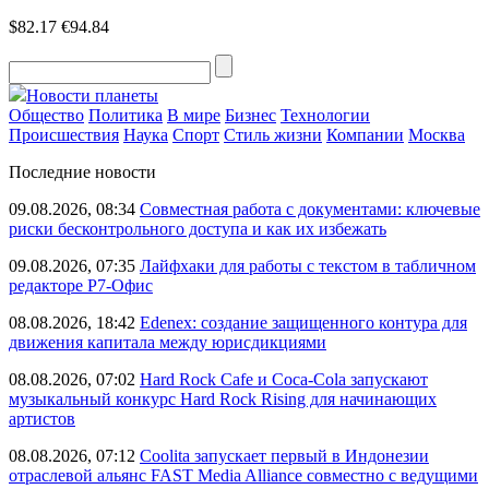
$82.17
€94.84
Новости планеты
Общество
Политика
В мире
Бизнес
Технологии
Происшествия
Наука
Спорт
Стиль жизни
Компании
Москва
Последние новости
09.08.2026, 08:34
Совместная работа с документами: ключевые
риски бесконтрольного доступа и как их избежать
09.08.2026, 07:35
Лайфхаки для работы с текстом в табличном
редакторе Р7-Офис
08.08.2026, 18:42
Edenex: создание защищенного контура для
движения капитала между юрисдикциями
08.08.2026, 07:02
Hard Rock Cafe и Coca-Cola запускают
музыкальный конкурс Hard Rock Rising для начинающих
артистов
08.08.2026, 07:12
Coolita запускает первый в Индонезии
отраслевой альянс FAST Media Alliance совместно с ведущими