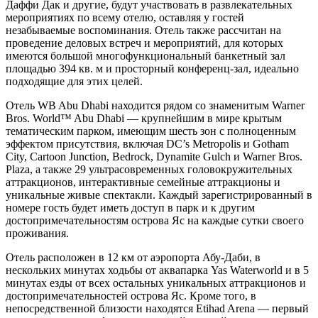
Даффи Дак и другие, будут участвовать в развлекательных
мероприятиях по всему отелю, оставляя у гостей
незабываемые воспоминания. Отель также рассчитан на
проведение деловых встреч и мероприятий, для которых
имеются большой многофункциональный банкетный зал
площадью 394 кв. м и просторный конференц-зал, идеально
подходящие для этих целей.
Отель WB Abu Dhabi находится рядом со знаменитым Warner
Bros. World™ Abu Dhabi — крупнейшим в мире крытым
тематическим парком, имеющим шесть зон с полноценным
эффектом присутствия, включая DC’s Metropolis и Gotham
City, Cartoon Junction, Bedrock, Dynamite Gulch и Warner Bros.
Plaza, а также 29 ультрасовременных головокружительных
аттракционов, интерактивные семейные аттракционы и
уникальные живые спектакли. Каждый зарегистрированный в
номере гость будет иметь доступ в парк и к другим
достопримечательностям острова Яс на каждые сутки своего
проживания.
Отель расположен в 12 км от аэропорта Абу-Даби, в
нескольких минутах ходьбы от аквапарка Yas Waterworld и в 5
минутах езды от всех остальных уникальных аттракционов и
достопримечательностей острова Яс. Кроме того, в
непосредственной близости находятся Etihad Arena — первый