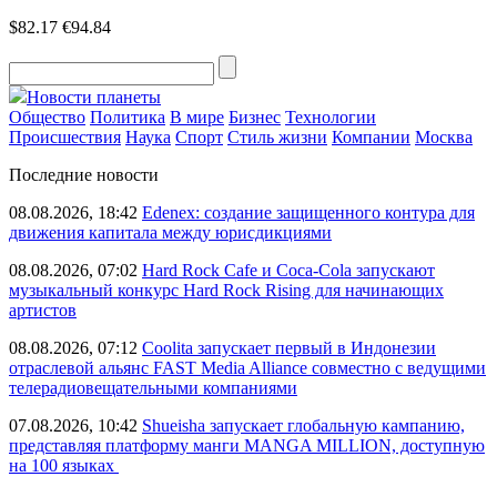
$82.17
€94.84
Новости планеты
Общество
Политика
В мире
Бизнес
Технологии
Происшествия
Наука
Спорт
Стиль жизни
Компании
Москва
Последние новости
08.08.2026, 18:42
Edenex: создание защищенного контура для
движения капитала между юрисдикциями
08.08.2026, 07:02
Hard Rock Cafe и Coca-Cola запускают
музыкальный конкурс Hard Rock Rising для начинающих
артистов
08.08.2026, 07:12
Coolita запускает первый в Индонезии
отраслевой альянс FAST Media Alliance совместно с ведущими
телерадиовещательными компаниями
07.08.2026, 10:42
Shueisha запускает глобальную кампанию,
представляя платформу манги MANGA MILLION, доступную
на 100 языках