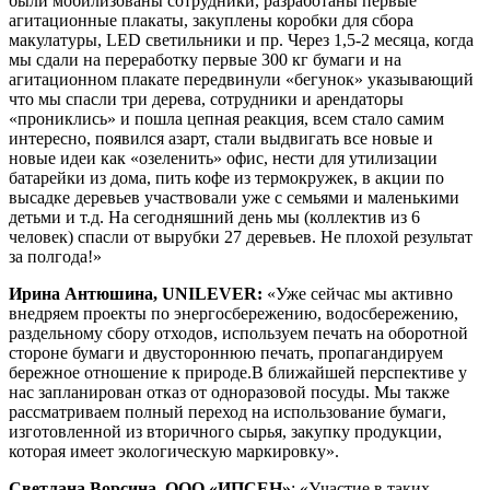
были мобилизованы сотрудники, разработаны первые
агитационные плакаты, закуплены коробки для сбора
макулатуры, LED светильники и пр. Через 1,5-2 месяца, когда
мы сдали на переработку первые 300 кг бумаги и на
агитационном плакате передвинули «бегунок» указывающий
что мы спасли три дерева, сотрудники и арендаторы
«прониклись» и пошла цепная реакция, всем стало самим
интересно, появился азарт, стали выдвигать все новые и
новые идеи как «озеленить» офис, нести для утилизации
батарейки из дома, пить кофе из термокружек, в акции по
высадке деревьев участвовали уже с семьями и маленькими
детьми и т.д. На сегодняшний день мы (коллектив из 6
человек) спасли от вырубки 27 деревьев. Не плохой результат
за полгода!»
Ирина Антюшина, UNILEVER:
«Уже сейчас мы активно
внедряем проекты по энергосбережению, водосбережению,
раздельному сбору отходов, используем печать на оборотной
стороне бумаги и двустороннюю печать, пропагандируем
бережное отношение к природе.В ближайшей перспективе у
нас запланирован отказ от одноразовой посуды. Мы также
рассматриваем полный переход на использование бумаги,
изготовленной из вторичного сырья, закупку продукции,
которая имеет экологическую маркировку».
Светлана Ворсина, ООО «ИПСЕН»
: «Участие в таких