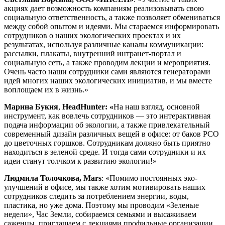
акциях дает возможность компаниям реализовывать свою
социальную ответственность, а также позволяет обмениваться
между собой опытом и идеями. Мы стараемся информировать
сотрудников о наших экологических проектах и их
результатах, используя различные каналы коммуникации:
рассылки, плакаты, внутренний интранет-портал и
социальную сеть, а также проводим лекции и мероприятия.
Очень часто наши сотрудники сами являются генераторами
идей многих наших экологических инициатив, и мы вместе
воплощаем их в жизнь.»
Марина Букия
,
HeadHunter: «
На наш взгляд, основной
инструмент, как вовлечь сотрудников — это интерактивная
подача информации об экологии, а также привлекательный
современный дизайн различных вещей в офисе: от баков РСО
до цветочных горшков. Сотрудникам должно быть приятно
находиться в зеленой среде. И тогда сами сотрудники и их
идеи станут толчком к развитию экологии!»
Людмила Толочкова,
Mars
: «Помимо постоянных эко-
улучшений в офисе, мы также хотим мотивировать наших
сотрудников следить за потреблением энергии, воды,
пластика, но уже дома. Поэтому мы проводим «Зеленые
недели», Час Земли, собираемся семьями и высаживаем
саженцы, приглашаем с лекциями профильные организации