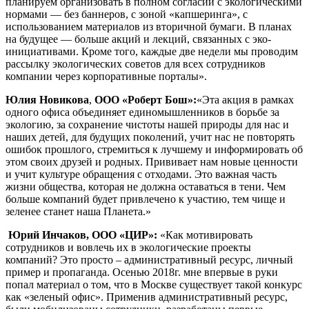
планируем организовать в полном согласии с экологическими
нормами — без баннеров, с зоной «капшеринга», с
использованием материалов из вторичной бумаги. В планах
на будущее — больше акций и лекций, связанных с эко-
инициативами. Кроме того, каждые две недели мы проводим
рассылку экологических советов для всех сотрудников
компании через корпоративные порталы».
Юлия Новикова
,
ООО «Роберт Бош»:
«Эта акция в рамках
одного офиса объединяет единомышленников в борьбе за
экологию, за сохранение чистоты нашей природы для нас и
наших детей, для будущих поколений, учит нас не повторять
ошибок прошлого, стремиться к лучшему и информировать об
этом своих друзей и родных. Прививает нам новые ценности
и учит культуре обращения с отходами. Это важная часть
жизни общества, которая не должна оставаться в тени. Чем
больше компаний будет привлечено к участию, тем чище и
зеленее станет наша Планета.»
Юрий Инчаков, ООО «ЦИР»:
«Как мотивировать
сотрудников и вовлечь их в экологические проекты
компаний? Это просто – административный ресурс, личный
пример и пропаганда. Осенью 2018г. мне впервые в руки
попал материал о том, что в Москве существует такой конкурс
как «зеленый офис». Применив административный ресурс,