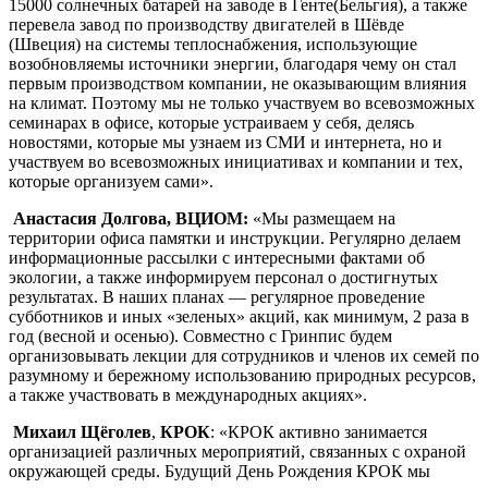
15000 солнечных батарей на заводе в Генте(Бельгия), а также
перевела завод по производству двигателей в Шёвде
(Швеция) на системы теплоснабжения, использующие
возобновляемы источники энергии, благодаря чему он стал
первым производством компании, не оказывающим влияния
на климат. Поэтому мы не только участвуем во всевозможных
семинарах в офисе, которые устраиваем у себя, делясь
новостями, которые мы узнаем из СМИ и интернета, но и
участвуем во всевозможных инициативах и компании и тех,
которые организуем сами».
Анастасия Долгова, ВЦИОМ:
«Мы размещаем на
территории офиса памятки и инструкции. Регулярно делаем
информационные рассылки с интересными фактами об
экологии, а также информируем персонал о достигнутых
результатах. В наших планах — регулярное проведение
субботников и иных «зеленых» акций, как минимум, 2 раза в
год (весной и осенью). Совместно с Гринпис будем
организовывать лекции для сотрудников и членов их семей по
разумному и бережному использованию природных ресурсов,
а также участвовать в международных акциях».
Михаил Щёголев
,
КРОК
: «КРОК активно занимается
организацией различных мероприятий, связанных с охраной
окружающей среды. Будущий День Рождения КРОК мы