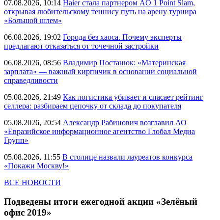
07.08.2026, 10:14
Haier стала партнером AO 1 Point Slam,
открывая любительскому теннису путь на арену турнира
«Большой шлем»
06.08.2026, 19:02
Города без хаоса. Почему эксперты
предлагают отказаться от точечной застройки
06.08.2026, 08:56
Владимир Постанюк: «Материнская
зарплата» — важный кирпичик в основании социальной
справедливости
05.08.2026, 21:49
Как логистика убивает и спасает рейтинг
селлера: разбираем цепочку от склада до покупателя
05.08.2026, 20:54
Александр Рабинович возглавил АО
«Евразийское информационное агентство Глобал Медиа
Групп»
05.08.2026, 11:55
В столице назвали лауреатов конкурса
«Покажи Москву!»
ВСЕ НОВОСТИ
Подведены итоги ежегодной акции «Зелёный
офис 2019»