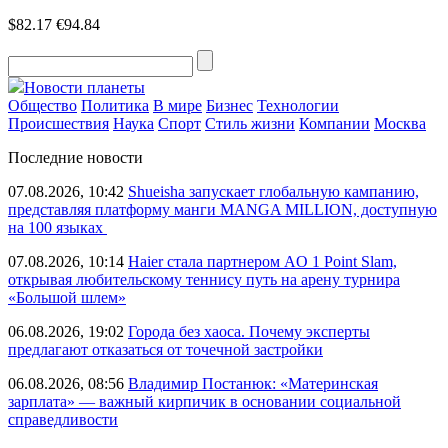
$82.17
€94.84
Новости планеты
Общество
Политика
В мире
Бизнес
Технологии
Происшествия
Наука
Спорт
Стиль жизни
Компании
Москва
Последние новости
07.08.2026, 10:42
Shueisha запускает глобальную кампанию,
представляя платформу манги MANGA MILLION, доступную
на 100 языках
07.08.2026, 10:14
Haier стала партнером AO 1 Point Slam,
открывая любительскому теннису путь на арену турнира
«Большой шлем»
06.08.2026, 19:02
Города без хаоса. Почему эксперты
предлагают отказаться от точечной застройки
06.08.2026, 08:56
Владимир Постанюк: «Материнская
зарплата» — важный кирпичик в основании социальной
справедливости