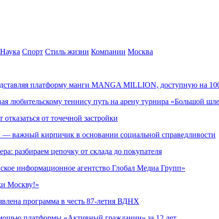
Наука
Спорт
Стиль жизни
Компании
Москва
редставляя платформу манги MANGA MILLION, доступную на 10
ывая любительскому теннису путь на арену турнира «Большой шл
т отказаться от точечной застройки
» — важный кирпичик в основании социальной справедливости
ера: разбираем цепочку от склада до покупателя
ское информационное агентство Глобал Медиа Групп»
жи Москву!»
явлена программа в честь 87-летия ВДНХ
омощью платформы «Активный гражданин» за 12 лет