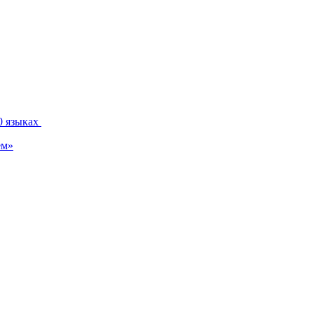
0 языках
ем»