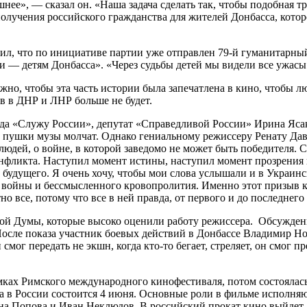
нее», — сказал он. «Наша задача сделать так, чтобы подобная т
лучения российского гражданства для жителей Донбасса, которо
, что по инициативе партии уже отправлен 79-й гуманитарный 
и — детям Донбасса». «Через судьбы детей мы видели все ужасы
, чтобы эта часть истории была запечатлена в кино, чтобы люд
в в ДНР и ЛНР больше не будет.
нда «Служу России», депутат «Справедливой России» Ирина Яса
ят пушки музы молчат. Однако гениальному режиссеру Ренату Давл
дей, о войне, в которой заведомо не может быть победителя. Се
конфликта. Наступил момент истины, наступил момент прозрени
будущего. Я очень хочу, чтобы мои слова услышали и в Украинс
т войны и бессмысленного кровопролития. Именно этот призыв к
все, потому что все в ней правда, от первого и до последнего 
ой Думы, которые высоко оценили работу режиссера. Обсужден
сле показа участник боевых действий в Донбассе Владимир Нов
 смог передать не экшн, когда кто-то бегает, стреляет, он смог п
мках Римского международного кинофестиваля, потом состоялась
а в России состоится 4 июня. Основные роли в фильме исполня
на Попова и Иван Неклюдов. В российский прокат кино выйдет 