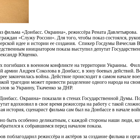
каз фильма «Донбасс. Окраина», режиссёра Рената Давлетьяров
аждан «Служу России». Для того, чтобы показ состоялся, руко
ерской идее и истории ее создания. Спикер Госдумы Вячеслав В
едственным инициатором показа выступил депутат Государствен
ександр Ющенко.
ех погибших в военном конфликте на территории Украины. Фильм
ой армии Андрея Соколова в Донбасс, в зону боевых действий. В
ее закончилась война. Действие происходит в самом начале вое
 какой трагедии может привести разделение одного народа на св
лов за Украину, Ткаченко за ДНР.
онбасс. Окраина» показали в стенах Государственной Думы. По
тат вдохновил в свое время режиссера на работу с такой сложн
ая история, сценарист фильма сам был на Донбассе в начале вой
о быть особенно деликатным, с каждой стороны наши люди, кото
братился к собравшимся перед началом показа.
в поблагодарил режиссёра и актёров за создание фильма и орга