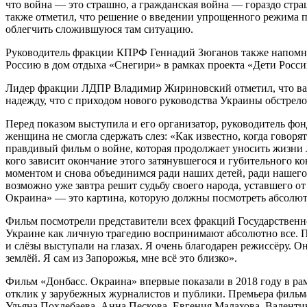
что война — это страшно, а гражданская война — гораздо страш
также отметил, что решение о введении упрощенного режима по
облегчить сложившуюся там ситуацию.
Руководитель фракции КПРФ Геннадий Зюганов также напомнил
Россию в дом отдыха «Снегири» в рамках проекта «Дети Росси
Лидер фракции ЛДПР Владимир Жириновский отметил, что важно
надежду, что с приходом нового руководства Украины обстрело
Перед показом выступила и его организатор, руководитель фо
женщина не смогла сдержать слез: «Как известно, когда говор
правдивый фильм о войне, которая продолжает уносить жизни лю
кого зависит окончание этого затянувшегося и губительного 
моментом и снова объединимся ради наших детей, ради нашего 
возможно уже завтра решит судьбу своего народа, уставшего о
Окраина» — это картина, которую должны посмотреть абсолютно 
Фильм посмотрели представители всех фракций Государственн
Украине как личную трагедию воспринимают абсолютно все. По
и слёзы выступали на глазах. Я очень благодарен режиссёру. Он
землёй. Я сам из Запорожья, мне всё это близко».
Фильм «Донбасс. Окраина» впервые показали в 2018 году в ра
отклик у зарубежных журналистов и публики. Премьера фильм
Ульяна Похлебаева, Анна Пескова, Евгения Малахова, Валенти