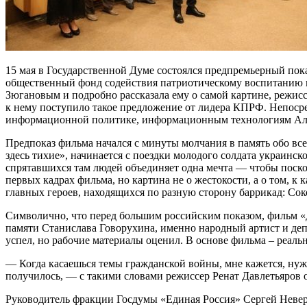
15 мая в Государственной Думе состоялся предпремьерный по
общественный фонд содействия патриотическому воспитанию гр
Зюгановым и подробно рассказала ему о самой картине, режисс
к нему поступило такое предложение от лидера КПРФ. Непоср
информационной политике, информационным технологиям Ал
Предпоказ фильма начался с минуты молчания в память обо вс
здесь тихие», начинается с поездки молодого солдата украинск
спрятавшихся там людей объединяет одна мечта — чтобы поскор
первых кадрах фильма, но картина не о жестокости, а о том, к
главных героев, находящихся по разную сторону баррикад: Соко
Символично, что перед большим российским показом, фильм «Д
памяти Станислава Говорухина, именно народный артист и депу
успел, но рабочие материалы оценил. В основе фильма – реальн
— Когда касаешься темы гражданской войны, мне кажется, нужн
получилось, — с такими словами режиссер Ренат Давлетьяров о
Руководитель фракции Госдумы «Единая Россия» Сергей Неверо