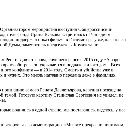
а. Организатором мероприятия выступил Общероссийский
водитель фонда Ирина Ясакова встретилась с Геннадием
олодин поддержал показ фильма в Госдуме сразу же, как только
ной Думы, заместитель председателя Комитета по
 Рената Давлетьярова, снявшего ранее в 2015 году «А зори
о время обстрела он укрывается в подвале жилого дома. Всех
нного конфликта — в 2014 году. Смерть и убийства уже в
оих и чужих. Это мысль наглядно передана даже в фамилиях
 признанию самого Рената Давлетьярова, картина посвящена
ой темой. Готовую картину Станислав Сергеевич не увидел, не
ны.
рые родились в одной стране, мы постарались, надеюсь, у нас
низаторов за его демонстрацию. «Мы все прекрасно понимаем,