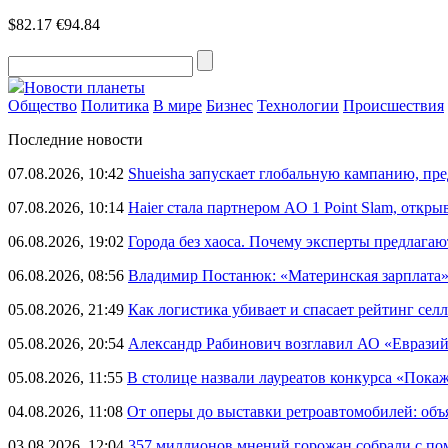
$82.17
€94.84
Новости планеты
Общество
Политика
В мире
Бизнес
Технологии
Происшествия
Последние новости
07.08.2026, 10:42
Shueisha запускает глобальную кампанию, п
07.08.2026, 10:14
Haier стала партнером AO 1 Point Slam, откр
06.08.2026, 19:02
Города без хаоса. Почему эксперты предлагаю
06.08.2026, 08:56
Владимир Постанюк: «Материнская зарплата
05.08.2026, 21:49
Как логистика убивает и спасает рейтинг селл
05.08.2026, 20:54
Александр Рабинович возглавил АО «Евразий
05.08.2026, 11:55
В столице назвали лауреатов конкурса «Пока
04.08.2026, 11:08
От оперы до выставки ретроавтомобилей: объ
03.08.2026, 12:04
357 миллионов мнений горожан собрали с п