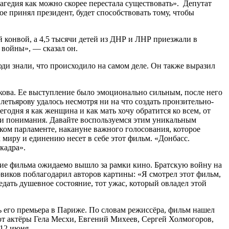
рагедия как можно скорее перестала существовать». Депутат
е принял президент, будет способствовать тому, чтобы
конвой, а 4,5 тысячи детей из ДНР и ЛНР приезжали в
 войны», — сказал он.
и знали, что происходило на самом деле. Он также выразил
кова. Ее выступление было эмоционально сильным, после него
етьярову удалось несмотря ни на что создать пронзительно-
годня я как женщина и как мать хочу обратится ко всем, от
я и понимания. Давайте воспользуемся этим уникальным
ком парламенте, накануне важного голосования, которое
 миру и единению несет в себе этот фильм. «Донбасс.
кадра».
ие фильма ожидаемо вышло за рамки кино. Братскую войну на
иков поблагодарил авторов картины: «Я смотрел этот фильм,
редать душевное состояние, тот ужас, который овладел этой
 его премьера в Париже. По словам режиссёра, фильм нашел
ют актёры Гела Месхи, Евгений Михеев, Сергей Холмогоров,
12 июня.