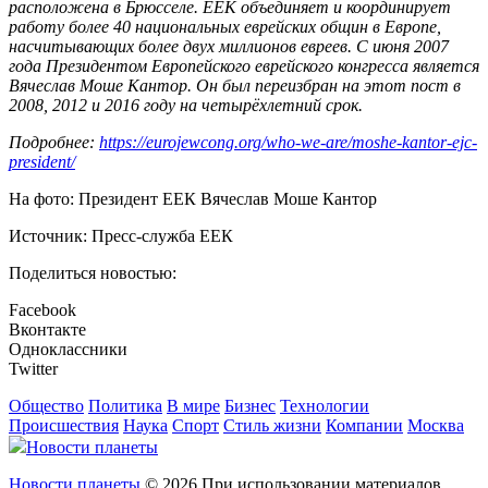
расположена в Брюсселе. ЕЕК объединяет и координирует
работу более 40 национальных еврейских общин в Европе,
насчитывающих более двух миллионов евреев. С июня 2007
года Президентом Европейского еврейского конгресса является
Вячеслав Моше Кантор. Он был переизбран на этот пост в
2008, 2012 и 2016 году на четырёхлетний срок.
Подробнее:
https://eurojewcong.org/who-we-are/moshe-kantor-ejc-
president/
На фото: Президент ЕЕК Вячеслав Моше Кантор
Источник: Пресс-служба ЕЕК
Поделиться новостью:
Facebook
Вконтакте
Одноклассники
Twitter
Общество
Политика
В мире
Бизнес
Технологии
Происшествия
Наука
Спорт
Стиль жизни
Компании
Москва
Новости планеты
Новости планеты
© 2026 При использовании материалов,