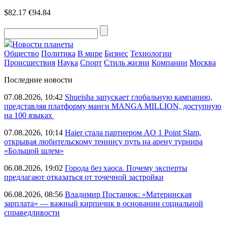
$82.17
€94.84
Новости планеты
Общество
Политика
В мире
Бизнес
Технологии
Происшествия
Наука
Спорт
Стиль жизни
Компании
Москва
Последние новости
07.08.2026, 10:42
Shueisha запускает глобальную кампанию,
представляя платформу манги MANGA MILLION, доступную
на 100 языках
07.08.2026, 10:14
Haier стала партнером AO 1 Point Slam,
открывая любительскому теннису путь на арену турнира
«Большой шлем»
06.08.2026, 19:02
Города без хаоса. Почему эксперты
предлагают отказаться от точечной застройки
06.08.2026, 08:56
Владимир Постанюк: «Материнская
зарплата» — важный кирпичик в основании социальной
справедливости