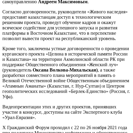
самоуправлению
Андреем Максимовым
.
Согласно договоренности, руководители «Живого наследия»
предоставят казахстанцам доступ к технологическим
решениям проекта, проведут обучение кадров и окажут
всяческое содействие для успешного запуска и развития
платформы в Восточном Казахстане, что в перспективе
позволит вывести проект на республиканский уровень.
Кроме того, заключены устные договоренности о проведении
курганского проекта «Целина в исторической памяти России
и Казахстана» на территории Акмолинской области РК при
поддержке Общественного объединения «Женский луч»
(руководитель
Оксана Волкова-Михальская)
, а также
разработки совместного плана мероприятий в память о
Великой Отечественной войне Общественным объединением
«Атамнын Аманаты» (Казахстан, г. Нур-Султан) и Центром
геополитических исследований «Берлек-Единство» (Россия, г.
Уфа).
Видеопрезентации этих и других проектов, принявших
участие в конкурсе, доступны на сайте Экспертного клуба
«Урал-Евразия».
Х Гражданский Форум проходил с 22 по 26 ноября 2021 года
при поддержке Министерства информации и общественного