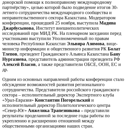
донорской помощи к полноправному международному
партнёрству», целью которой было подведение итогов 30-
летнего сотрудничества международного сообщества и
неправительственного сектора Казахстана. Модератором
конференции, прошедшей 25 ноября, выступила
Мадина
Джарбусынова
, Институт внешнеполитических
исследований при МИД РК. На пленарном заседании перед
участниками выступили Уполномоченный по правам
человека Республики Казахстан
Эльвира Азимова
, вице-
министр информации и общественного развития РК
Болат
Тлепов
, президент Гражданского Альянса Казахстана
Бану
Нургазиева
, представитель администрации президента РФ
Алексей Власов
, а также представители ОБСЕ, ООН, ЕС и
др.
Одним из основных направлений работы конференции стало
обсуждение возможностей развития регионального
сотрудничества. Представители российского гражданского
сектора – исполнительный директор Экспертного клуба
«Урал-Евразия»
Константин Погорельский
и
исполнительный директор Политологического центра
«Север-Юг»
Анжелика Трапезникова –
представили
результаты проделанной за последние годы работы по
укреплению и расширению отношений между
общественными организациями наших стран.