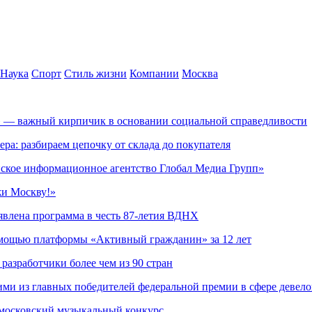
Наука
Спорт
Стиль жизни
Компании
Москва
» — важный кирпичик в основании социальной справедливости
ера: разбираем цепочку от склада до покупателя
ское информационное агентство Глобал Медиа Групп»
жи Москву!»
явлена программа в честь 87-летия ВДНХ
омощью платформы «Активный гражданин» за 12 лет
азработчики более чем из 90 стран
ми из главных победителей федеральной премии в сфере девел
 московский музыкальный конкурс