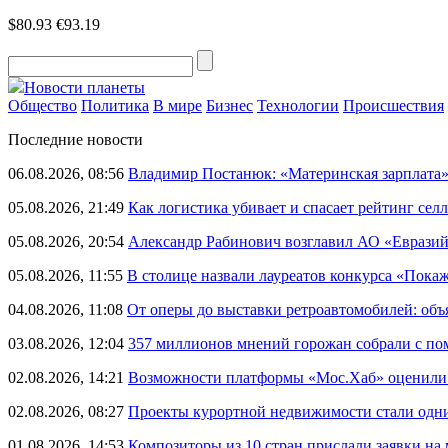
$80.93
€93.19
Новости планеты
Общество
Политика
В мире
Бизнес
Технологии
Происшествия
Последние новости
06.08.2026, 08:56
Владимир Постанюк: «Материнская зарплата
05.08.2026, 21:49
Как логистика убивает и спасает рейтинг селл
05.08.2026, 20:54
Александр Рабинович возглавил АО «Евразий
05.08.2026, 11:55
В столице назвали лауреатов конкурса «Пока
04.08.2026, 11:08
От оперы до выставки ретроавтомобилей: объ
03.08.2026, 12:04
357 миллионов мнений горожан собрали с п
02.08.2026, 14:21
Возможности платформы «Мос.Хаб» оценили р
02.08.2026, 08:27
Проекты курортной недвижимости стали одни
01.08.2026, 14:53
Композиторы из 10 стран прислали заявки на