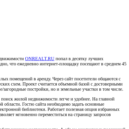
недвижимости
ONREALT.RU
попал в десятку лучших
 видно, что ежедневно интернет-площадку посещают в среднем 45
ых помещений в аренду. Через сайт посетители общаются с
ких схем. Проект считается объемной базой с достоверными
е/загородные постройки, но и земельные участки в том числе.
поиск жилой недвижимости легче и удобнее. На главной
й области. Гостю сайта необходимо задать основные
лектронной библиотеки. Работает полезная опция избранных
зволяет мгновенно переместиться на страницу запросов