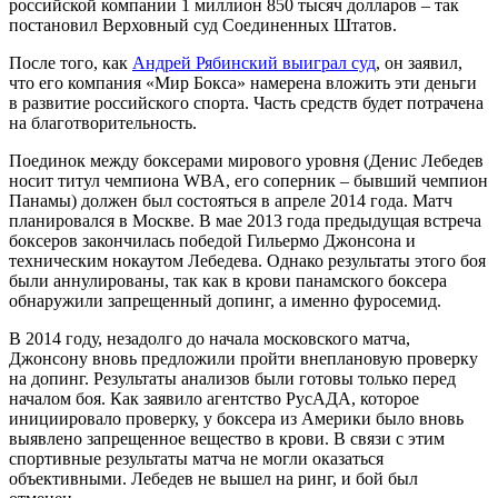
российской компании 1 миллион 850 тысяч долларов – так
постановил Верховный суд Соединенных Штатов.
После того, как
Андрей Рябинский выиграл суд
, он заявил,
что его компания «Мир Бокса» намерена вложить эти деньги
в развитие российского спорта. Часть средств будет потрачена
на благотворительность.
Поединок между боксерами мирового уровня (Денис Лебедев
носит титул чемпиона WBA, его соперник – бывший чемпион
Панамы) должен был состояться в апреле 2014 года. Матч
планировался в Москве. В мае 2013 года предыдущая встреча
боксеров закончилась победой Гильермо Джонсона и
техническим нокаутом Лебедева. Однако результаты этого боя
были аннулированы, так как в крови панамского боксера
обнаружили запрещенный допинг, а именно фуросемид.
В 2014 году, незадолго до начала московского матча,
Джонсону вновь предложили пройти внеплановую проверку
на допинг. Результаты анализов были готовы только перед
началом боя. Как заявило агентство РусАДА, которое
инициировало проверку, у боксера из Америки было вновь
выявлено запрещенное вещество в крови. В связи с этим
спортивные результаты матча не могли оказаться
объективными. Лебедев не вышел на ринг, и бой был