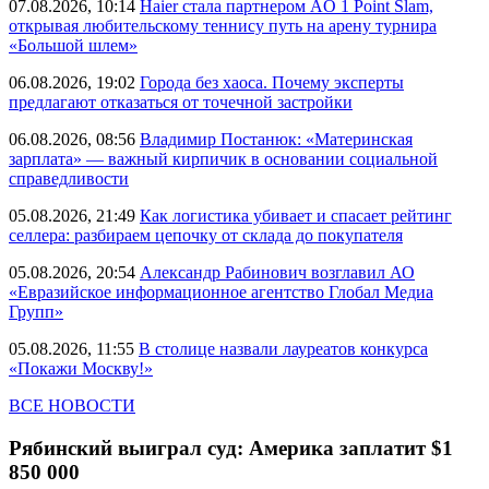
07.08.2026, 10:14
Haier стала партнером AO 1 Point Slam,
открывая любительскому теннису путь на арену турнира
«Большой шлем»
06.08.2026, 19:02
Города без хаоса. Почему эксперты
предлагают отказаться от точечной застройки
06.08.2026, 08:56
Владимир Постанюк: «Материнская
зарплата» — важный кирпичик в основании социальной
справедливости
05.08.2026, 21:49
Как логистика убивает и спасает рейтинг
селлера: разбираем цепочку от склада до покупателя
05.08.2026, 20:54
Александр Рабинович возглавил АО
«Евразийское информационное агентство Глобал Медиа
Групп»
05.08.2026, 11:55
В столице назвали лауреатов конкурса
«Покажи Москву!»
ВСЕ НОВОСТИ
Рябинский выиграл суд: Америка заплатит $1
850 000