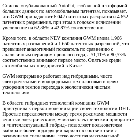
Cписок, опубликованный AutoPat, глобальной платформой
больших данных по автомобильным патентам, показывает,
что GWM принадлежит 6 042 патентных раскрытия и 4 652
патентных разрешения, при этом в годовом исчислении
увеличение на 62,86% и 42,87% соответственно.
Кроме того, в области NEV компания GWM имела 1,966
патентных разглашений и 1 650 патентных разрешений, что
превышает аналогичный показатель по сравнению с
аналогичным периодом прошлого года, а 51,11% и 80,53%
соответственно занимают первое место. Опять же среди
автомобильных предприятий в Китае.
GWM непрерывно работает над гибридными, чисто
электрическими и водородными технологиями в целях
ускорения темпов перехода к экологически чистым
технологиям.
В области гибридных технологий компания GWM
приступила к первой модернизации своей технологии DHT.
Простые переключатели между тремя режимами мощности
«чистый электрический», «чистый электрический приоритет»
и «интеллектуальный гибрид» позволяют пользователям
выбирать более подходящий вариант в соответствии с
различными сценариями, легко достигая максимальной