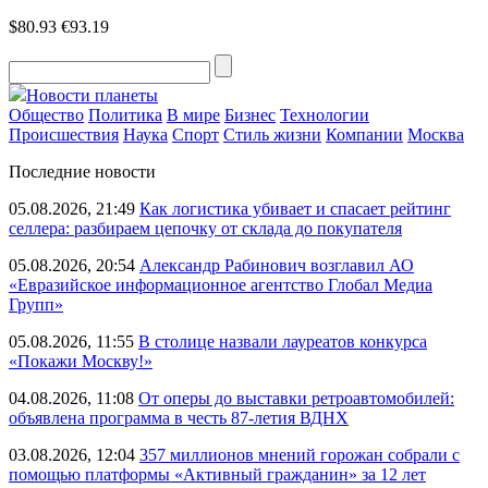
$80.93
€93.19
Новости планеты
Общество
Политика
В мире
Бизнес
Технологии
Происшествия
Наука
Спорт
Стиль жизни
Компании
Москва
Последние новости
05.08.2026, 21:49
Как логистика убивает и спасает рейтинг
селлера: разбираем цепочку от склада до покупателя
05.08.2026, 20:54
Александр Рабинович возглавил АО
«Евразийское информационное агентство Глобал Медиа
Групп»
05.08.2026, 11:55
В столице назвали лауреатов конкурса
«Покажи Москву!»
04.08.2026, 11:08
От оперы до выставки ретроавтомобилей:
объявлена программа в честь 87-летия ВДНХ
03.08.2026, 12:04
357 миллионов мнений горожан собрали с
помощью платформы «Активный гражданин» за 12 лет