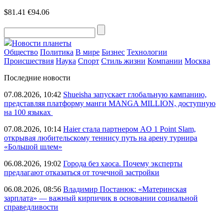
$81.41
€94.06
Новости планеты
Общество
Политика
В мире
Бизнес
Технологии
Происшествия
Наука
Спорт
Стиль жизни
Компании
Москва
Последние новости
07.08.2026, 10:42
Shueisha запускает глобальную кампанию,
представляя платформу манги MANGA MILLION, доступную
на 100 языках
07.08.2026, 10:14
Haier стала партнером AO 1 Point Slam,
открывая любительскому теннису путь на арену турнира
«Большой шлем»
06.08.2026, 19:02
Города без хаоса. Почему эксперты
предлагают отказаться от точечной застройки
06.08.2026, 08:56
Владимир Постанюк: «Материнская
зарплата» — важный кирпичик в основании социальной
справедливости