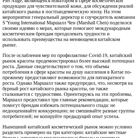
Pier Augé, являющейся новатором в сфере косметической
продукции для чувствительной кожи, для обсуждения реалий
китайского рынка в постпандемическую эпоху. На этом
мероприятии генеральный директор и соучредитель компании
S’Young International Маршалл Чен (Marshall Chen) поделился
своими идеями о мерах, которые помогают международным
косметическим брендам преодолевать трудности и
использовать преимущества на меняющемся китайском
рынке.
После ослабления мер по профилактике Covid-19, китайский
рынок красоты продемонстрировал более высокий потенциал
роста. Данные свидетельствуют о том, что объемы
потребления в сфере красоты на душу населения в Китае по-
прежнему предоставляют возможности для пятикратного
роста. Однако Маршалл также предупредил, что, несмотря на
бурный рост китайского рынка красоты, он также
сталкивается с трудностями. Ориентируясь на эти проблемы,
Маршалл предоставил три главные рекомендации, которые
помогут брендам избежать потенциального спада: не
недооценивайте конкуренцию; не смешивайте разные группы
потребителей; не копируйте предыдущий опыт успеха.
Нынешний китайский косметический рынок можно условно
разделить примерно на три категории: китайские местные
бренды, известные международные бренды и нишевые