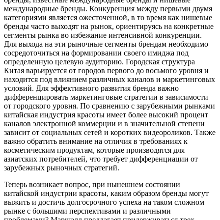
международные бренды. Конкуренция между первыми двумя
категориями является ожесточенной, в то время как нишевые
бренды часто выходят на рынок, ориентируясь на конкретные
сегменты рынка во избежание интенсивной конкуренции.
Для выхода на эти рыночные сегменты брендам необходимо
сосредоточиться на формировании своего имиджа под
определенную целевую аудиторию. Городская структура
Китая варьируется от городов первого до восьмого уровня и
находится под влиянием различных каналов и маркетинговых
условий. Для эффективного развития бренда важно
дифференцировать маркетинговые стратегии в зависимости
от городского уровня. По сравнению с зарубежными рынками
китайская индустрия красоты имеет более высокий процент
каналов электронной коммерции и в значительной степени
зависит от социальных сетей и коротких видеороликов. Также
важно обратить внимание на отличия в требованиях к
косметическим продуктам, которые производятся для
азиатских потребителей, что требует дифференциации от
зарубежных рыночных стратегий.
Теперь возникает вопрос, при нынешнем состоянии
китайской индустрии красоты, каким образом бренды могут
выжить и достичь долгосрочного успеха на таком сложном
рынке с большими перспективами и различными
проблемами? Маршалл предлагает придерживаться трех