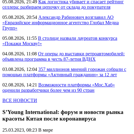
05.08.2026, 21:49
Как логистика убивает и спасает рейтинг
селлера: разбираем цепочку от склада до покупателя
05.08.2026, 20:54
Александр Рабинович возглавил АО
«Евразийское информационное агентство Глобал Медиа
Групп»
05.08.2026, 11:55
В столице назвали лауреатов конкурса
«Покажи Москву!»
04.08.2026, 11:08
От оперы до выставки ретроавтомобилей:
объявлена программа в честь 87-летия ВДНХ
03.08.2026, 12:04
357 миллионов мнений горожан собрали с
помощью платформы «Активный гражданин» за 12 лет
02.08.2026, 14:21
Возможности платформы «Мос.Хаб»
оценили разработчики более чем из 90 стран
ВСЕ НОВОСТИ
S’Young International: форум и новости рынка
красоты Китая после коронавируса
25.03.2023, 08:23
В мире