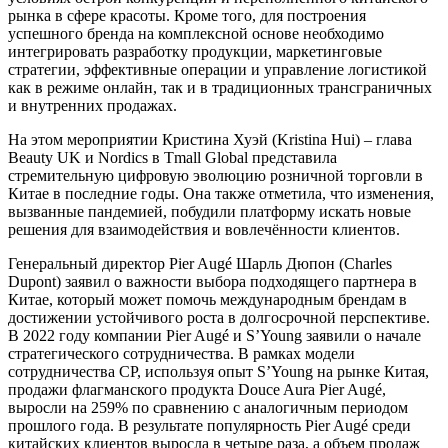
рынка в сфере красоты. Кроме того, для построения
успешного бренда на комплексной основе необходимо
интегрировать разработку продукции, маркетинговые
стратегии, эффективные операции и управление логистикой
как в режиме онлайн, так и в традиционных трансграничных
и внутренних продажах.
На этом мероприятии Кристина Хуэй (Kristina Hui) – глава
Beauty UK и Nordics в Tmall Global представила
стремительную цифровую эволюцию розничной торговли в
Китае в последние годы. Она также отметила, что изменения,
вызванные пандемией, побудили платформу искать новые
решения для взаимодействия и вовлечённости клиентов.
Генеральный директор Pier Augé Шарль Дюпон (Charles
Dupont) заявил о важности выбора подходящего партнера в
Китае, который может помочь международным брендам в
достижении устойчивого роста в долгосрочной перспективе.
В 2022 году компании Pier Augé и S’Young заявили о начале
стратегического сотрудничества. В рамках модели
сотрудничества CP, используя опыт S’Young на рынке Китая,
продажи флагманского продукта Douce Aura Pier Augé,
выросли на 259% по сравнению с аналогичным периодом
прошлого года. В результате популярность Pier Augé среди
китайских клиентов выросла в четыре раза, а объем продаж