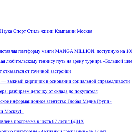
Наука
Спорт
Стиль жизни
Компании
Москва
редставляя платформу манги MANGA MILLION, доступную на 10
ывая любительскому теннису путь на арену турнира «Большой шл
т отказаться от точечной застройки
» — важный кирпичик в основании социальной справедливости
ера: разбираем цепочку от склада до покупателя
ское информационное агентство Глобал Медиа Групп»
жи Москву!»
явлена программа в честь 87-летия ВДНХ
омощью платформы «Активный гражданин» за 12 лет