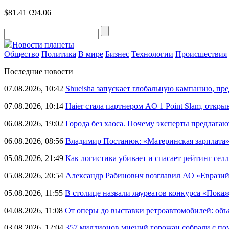
$81.41
€94.06
Новости планеты
Общество
Политика
В мире
Бизнес
Технологии
Происшествия
Последние новости
07.08.2026, 10:42
Shueisha запускает глобальную кампанию, п
07.08.2026, 10:14
Haier стала партнером AO 1 Point Slam, откр
06.08.2026, 19:02
Города без хаоса. Почему эксперты предлагаю
06.08.2026, 08:56
Владимир Постанюк: «Материнская зарплата
05.08.2026, 21:49
Как логистика убивает и спасает рейтинг селл
05.08.2026, 20:54
Александр Рабинович возглавил АО «Евразий
05.08.2026, 11:55
В столице назвали лауреатов конкурса «Пока
04.08.2026, 11:08
От оперы до выставки ретроавтомобилей: объ
03.08.2026, 12:04
357 миллионов мнений горожан собрали с п