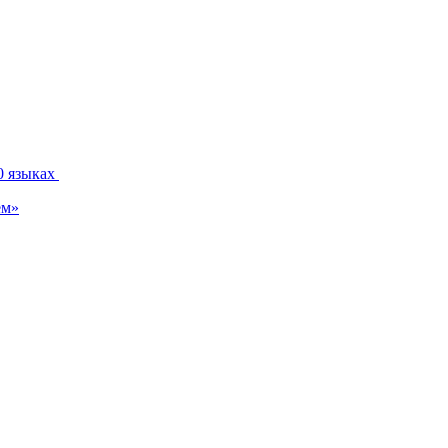
0 языках
ем»