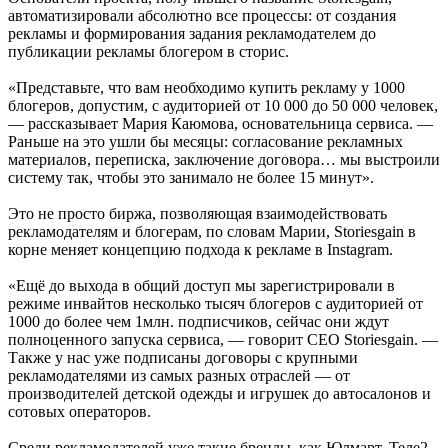
автоматизировали абсолютно все процессы: от создания
рекламы и формирования задания рекламодателем до
публикации рекламы блогером в сториc.
«Представьте, что вам необходимо купить рекламу у 1000
блогеров, допустим, с аудиторией от 10 000 до 50 000 человек,
— рассказывает Мария Каюмова, основательница сервиса. —
Раньше на это ушли бы месяцы: согласование рекламных
материалов, переписка, заключение договора… мы выстроили
систему так, чтобы это занимало не более 15 минут».
Это не просто биржа, позволяющая взаимодействовать
рекламодателям и блогерам, по словам Марии, Storiesgain в
корне меняет концепцию подхода к рекламе в Instagram.
«Ещё до выхода в общий доступ мы зарегистрировали в
режиме инвайтов несколько тысяч блогеров с аудиторией от
1000 до более чем 1млн. подписчиков, сейчас они ждут
полноценного запуска сервиса, — говорит CEO Storiesgain. —
Также у нас уже подписаны договоры с крупными
рекламодателями из самых разных отраслей — от
производителей детской одежды и игрушек до автосалонов и
сотовых операторов.
Среди рекламодателей уже такие бренды, как Юлмарт, Теле2,