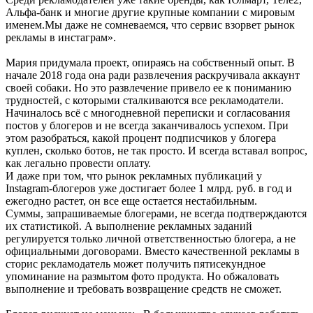
Альфа-банк и многие другие крупные компании с мировым
именем.Мы даже не сомневаемся, что сервис взорвет рынок
рекламы в инстаграм».
Мария придумала проект, опираясь на собственный опыт. В
начале 2018 года она ради развлечения раскручивала аккаунт
своей собаки. Но это развлечение привело ее к пониманию
трудностей, с которыми сталкиваются все рекламодатели.
Начиналось всё с многодневной переписки и согласования
постов у блогеров и не всегда заканчивалось успехом. При
этом разобраться, какой процент подписчиков у блогера
куплен, сколько ботов, не так просто. И всегда вставал вопрос,
как легально провести оплату.
И даже при том, что рынок рекламных публикаций у
Instagram-блогеров уже достигает более 1 млрд. руб. в год и
ежегодно растет, он все еще остается нестабильным.
Суммы, запрашиваемые блогерами, не всегда подтверждаются
их статистикой. А выполнение рекламных заданий
регулируется только личной ответственностью блогера, а не
официальными договорами. Вместо качественной рекламы в
сторис рекламодатель может получить пятисекундное
упоминание на размытом фото продукта. Но обжаловать
выполнение и требовать возвращение средств не сможет.