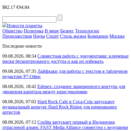
$82.17
€94.84
Новости планеты
Общество
Политика
В мире
Бизнес
Технологии
Происшествия
Наука
Спорт
Стиль жизни
Компании
Москва
Последние новости
09.08.2026, 08:34
Совместная работа с документами: ключевые
риски бесконтрольного доступа и как их избежать
09.08.2026, 07:35
Лайфхаки для работы с текстом в табличном
редакторе Р7-Офис
08.08.2026, 18:42
Edenex: создание защищенного контура для
движения капитала между юрисдикциями
08.08.2026, 07:02
Hard Rock Cafe и Coca-Cola запускают
музыкальный конкурс Hard Rock Rising для начинающих
артистов
08.08.2026, 07:12
Coolita запускает первый в Индонезии
отраслевой альянс FAST Media Alliance совместно с ведущими