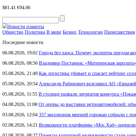
$81.41
€94.06
Новости планеты
Общество
Политика
В мире
Бизнес
Технологии
Происшествия
Последние новости
06.08.2026, 19:02
Города без хаоса. Почему эксперты предлагаю
06.08.2026, 08:56
Владимир Постанюк: «Материнская зарплата
05.08.2026, 21:49
Как логистика убивает и спасает рейтинг селл
05.08.2026, 20:54
Александр Рабинович возглавил АО «Евразий
05.08.2026, 11:55
В столице назвали лауреатов конкурса «Пока
04.08.2026, 11:08
От оперы до выставки ретроавтомобилей: объ
03.08.2026, 12:04
357 миллионов мнений горожан собрали с п
02.08.2026, 14:21
Возможности платформы «Мос.Хаб» оценили р
02.08.2026, 08:27
Проекты курортной недвижимости стали одни