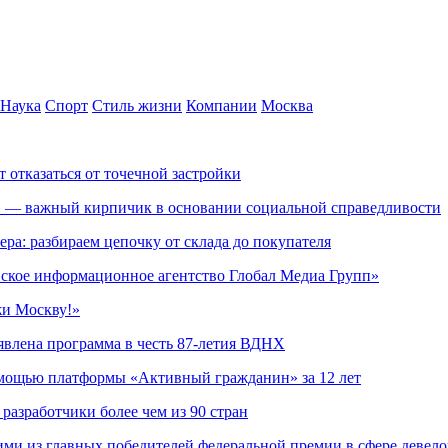
Наука
Спорт
Стиль жизни
Компании
Москва
т отказаться от точечной застройки
» — важный кирпичик в основании социальной справедливости
ера: разбираем цепочку от склада до покупателя
ское информационное агентство Глобал Медиа Групп»
жи Москву!»
явлена программа в честь 87-летия ВДНХ
омощью платформы «Активный гражданин» за 12 лет
азработчики более чем из 90 стран
ми из главных победителей федеральной премии в сфере девел