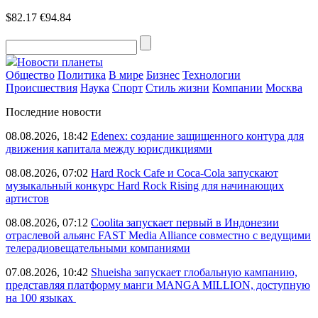
$82.17
€94.84
Новости планеты
Общество
Политика
В мире
Бизнес
Технологии
Происшествия
Наука
Спорт
Стиль жизни
Компании
Москва
Последние новости
08.08.2026, 18:42
Edenex: создание защищенного контура для
движения капитала между юрисдикциями
08.08.2026, 07:02
Hard Rock Cafe и Coca-Cola запускают
музыкальный конкурс Hard Rock Rising для начинающих
артистов
08.08.2026, 07:12
Coolita запускает первый в Индонезии
отраслевой альянс FAST Media Alliance совместно с ведущими
телерадиовещательными компаниями
07.08.2026, 10:42
Shueisha запускает глобальную кампанию,
представляя платформу манги MANGA MILLION, доступную
на 100 языках