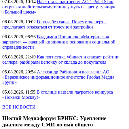
07.08.2026, 10:14
Haier стала партнером AO 1 Point Slam,
открывая любительскому теннису путь на арену турнира
«Большой шлем»
06.08.2026, 19:02
Города без хаоса. Почему эксперты
предлагают отказаться от точечной застройки
06.08.2026, 08:56
Владимир Постанюк: «Материнская
зарплата» — важный кирпичик в основании социальной
справедливости
05.08.2026, 21:49
Как логистика убивает и спасает рейтинг
селлера: разбираем цепочку от склада до покупателя
05.08.2026, 20:54
Александр Рабинович возглавил АО
«Евразийское информационное агентство Глобал Медиа
Групп»
05.08.2026, 11:55
В столице назвали лауреатов конкурса
«Покажи Москву!»
ВСЕ НОВОСТИ
Шестой Медиафорум БРИКС: Урепление
диалога между СМИ во имя общего