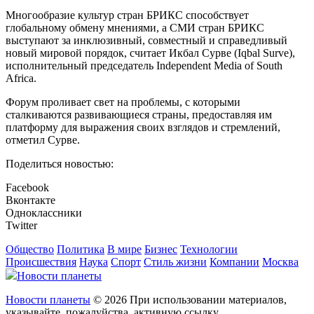
Многообразие культур стран БРИКС способствует
глобальному обмену мнениями, а СМИ стран БРИКС
выступают за инклюзивный, совместный и справедливый
новый мировой порядок, считает Икбал Сурве (Iqbal Surve),
исполнительный председатель Independent Media of South
Africa.
Форум проливает свет на проблемы, с которыми
сталкиваются развивающиеся страны, предоставляя им
платформу для выражения своих взглядов и стремлений,
отметил Сурве.
Поделиться новостью:
Facebook
Вконтакте
Одноклассники
Twitter
Общество
Политика
В мире
Бизнес
Технологии
Происшествия
Наука
Спорт
Стиль жизни
Компании
Москва
Новости планеты
Новости планеты
© 2026 При использовании материалов,
указывайте, пожалуйства, активную ссылку.