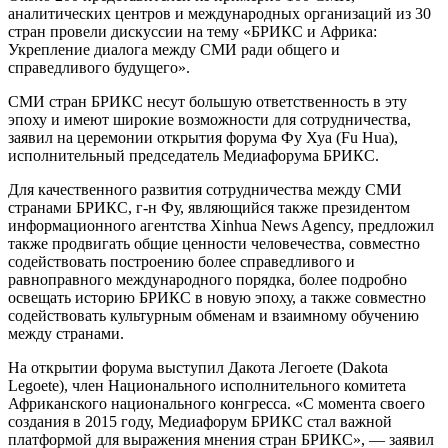
аналитических центров и международных организаций из 30
стран провели дискуссии на тему «БРИКС и Африка:
Укрепление диалога между СМИ ради общего и
справедливого будущего».
СМИ стран БРИКС несут большую ответственность в эту
эпоху и имеют широкие возможности для сотрудничества,
заявил на церемонии открытия форума Фу Хуа (Fu Hua),
исполнительный председатель Медиафорума БРИКС.
Для качественного развития сотрудничества между СМИ
странами БРИКС, г-н Фу, являющийся также президентом
информационного агентства Xinhua News Agency, предложил
также продвигать общие ценности человечества, совместно
содействовать построению более справедливого и
равноправного международного порядка, более подробно
освещать историю БРИКС в новую эпоху, а также совместно
содействовать культурным обменам и взаимному обучению
между странами.
На открытии форума выступил Дакота Легоете (Dakota
Legoete), член Национального исполнительного комитета
Африканского национального конгресса. «С момента своего
создания в 2015 году, Медиафорум БРИКС стал важной
платформой для выражения мнения стран БРИКС», — заявил