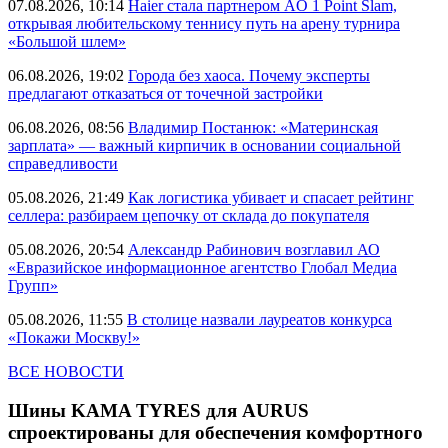
07.08.2026, 10:14
Haier стала партнером AO 1 Point Slam,
открывая любительскому теннису путь на арену турнира
«Большой шлем»
06.08.2026, 19:02
Города без хаоса. Почему эксперты
предлагают отказаться от точечной застройки
06.08.2026, 08:56
Владимир Постанюк: «Материнская
зарплата» — важный кирпичик в основании социальной
справедливости
05.08.2026, 21:49
Как логистика убивает и спасает рейтинг
селлера: разбираем цепочку от склада до покупателя
05.08.2026, 20:54
Александр Рабинович возглавил АО
«Евразийское информационное агентство Глобал Медиа
Групп»
05.08.2026, 11:55
В столице назвали лауреатов конкурса
«Покажи Москву!»
ВСЕ НОВОСТИ
Шины KAMA TYRES для AURUS
спроектированы для обеспечения комфортного