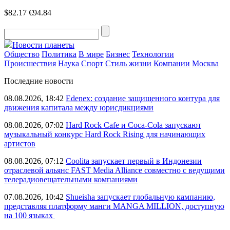
$82.17
€94.84
Новости планеты
Общество
Политика
В мире
Бизнес
Технологии
Происшествия
Наука
Спорт
Стиль жизни
Компании
Москва
Последние новости
08.08.2026, 18:42
Edenex: создание защищенного контура для
движения капитала между юрисдикциями
08.08.2026, 07:02
Hard Rock Cafe и Coca-Cola запускают
музыкальный конкурс Hard Rock Rising для начинающих
артистов
08.08.2026, 07:12
Coolita запускает первый в Индонезии
отраслевой альянс FAST Media Alliance совместно с ведущими
телерадиовещательными компаниями
07.08.2026, 10:42
Shueisha запускает глобальную кампанию,
представляя платформу манги MANGA MILLION, доступную
на 100 языках