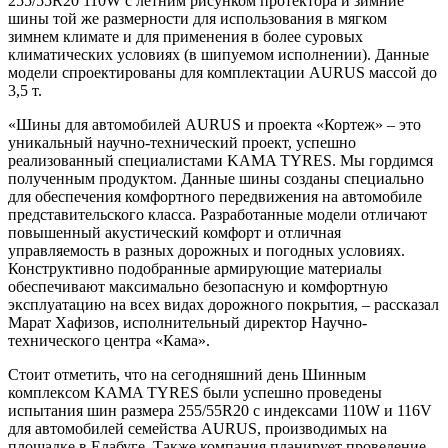
255/55R20 110W с летним рисунком протектора и зимние
шины той же размерности для использования в мягком
зимнем климате и для применения в более суровых
климатических условиях (в шипуемом исполнении). Данные
модели спроектированы для комплектации AURUS массой до
3,5 т.
«Шины для автомобилей AURUS и проекта «Кортеж» – это
уникальный научно-технический проект, успешно
реализованный специалистами KAMA TYRES. Мы гордимся
полученным продуктом. Данные шины созданы специально
для обеспечения комфортного передвижения на автомобиле
представительского класса. Разработанные модели отличают
повышенный акустический комфорт и отличная
управляемость в разных дорожных и погодных условиях.
Конструктивно подобранные армирующие материалы
обеспечивают максимально безопасную и комфортную
эксплуатацию на всех видах дорожного покрытия, – рассказал
Марат Хафизов, исполнительный директор Научно-
технического центра «Кама».
Стоит отметить, что на сегодняшний день Шинным
комплексом KAMA TYRES были успешно проведены
испытания шин размера 255/55R20 с индексами 110W и 116V
для автомобилей семейства AURUS, производимых на
площадке в Елабуге. Также компания планирует проведение