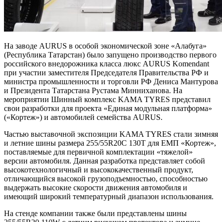
На заводе AURUS в особой экономической зоне «Алабуга»
(Республика Татарстан) было запущено производство первого
российского внедорожника класса люкс AURUS Komendant
при участии заместителя Председателя Правительства РФ и
министра промышленности и торговли РФ Дениса Мантурова
и Президента Татарстана Рустама Минниханова. На
мероприятии Шинный комплекс KAMA TYRES представил
свои разработки для проекта «Единая модульная платформа»
(«Кортеж») и автомобилей семейства AURUS.
Частью выставочной экспозиции KAMA TYRES стали зимняя
и летние шины размера 255/55R20C 130T для ЕМП «Кортеж»,
поставляемые для первичной комплектации «тяжелой»
версии автомобиля. Данная разработка представляет собой
высокотехнологичный и высококачественный продукт,
отличающийся высокой грузоподъемностью, способностью
выдержать высокие скорости движения автомобиля и
имеющий широкий температурный диапазон использования.
На стенде компании также были представлены шины