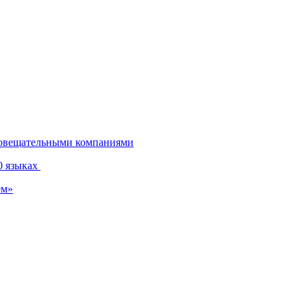
диовещательными компаниями
0 языках
ем»