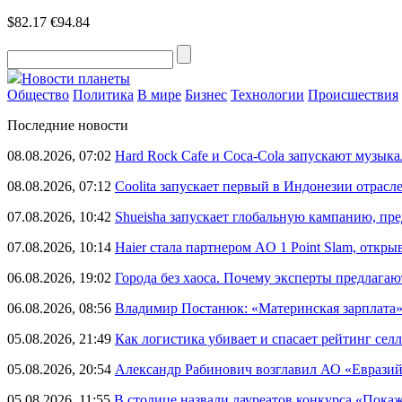
$82.17
€94.84
Новости планеты
Общество
Политика
В мире
Бизнес
Технологии
Происшествия
Последние новости
08.08.2026, 07:02
Hard Rock Cafe и Coca-Cola запускают музык
08.08.2026, 07:12
Coolita запускает первый в Индонезии отрас
07.08.2026, 10:42
Shueisha запускает глобальную кампанию, п
07.08.2026, 10:14
Haier стала партнером AO 1 Point Slam, откр
06.08.2026, 19:02
Города без хаоса. Почему эксперты предлагаю
06.08.2026, 08:56
Владимир Постанюк: «Материнская зарплата
05.08.2026, 21:49
Как логистика убивает и спасает рейтинг селл
05.08.2026, 20:54
Александр Рабинович возглавил АО «Евразий
05.08.2026, 11:55
В столице назвали лауреатов конкурса «Пока