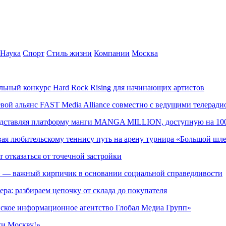
Наука
Спорт
Стиль жизни
Компании
Москва
альный конкурс Hard Rock Rising для начинающих артистов
левой альянс FAST Media Alliance совместно с ведущими телера
редставляя платформу манги MANGA MILLION, доступную на 10
ывая любительскому теннису путь на арену турнира «Большой шл
т отказаться от точечной застройки
» — важный кирпичик в основании социальной справедливости
ера: разбираем цепочку от склада до покупателя
ское информационное агентство Глобал Медиа Групп»
жи Москву!»