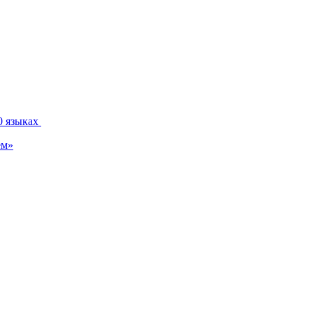
0 языках
ем»