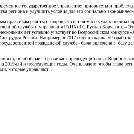
временное государственное управление: приоритеты и проблема
а региона и улучшить условия для его социально-экономическо
м практикам работы с кадровым составом в государственных орг
твенной службы и управления РАНХиГС Руслан Корчагин. – Это 
 нескольких лет успешно участвует во Всероссийском конкурсе 
интрудом России. Например, в 2017 году практика «Разработк
 государственной гражданской службе» была включена в базу д
тивный, он обобщает и развивает предыдущий опыт Воронежской
на 2019-ый и последующие годы. Очень важно, чтобы глава рег
юди, которые управляют”.