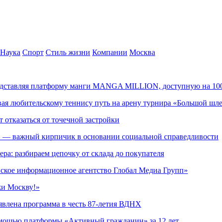
Наука
Спорт
Стиль жизни
Компании
Москва
редставляя платформу манги MANGA MILLION, доступную на 10
ывая любительскому теннису путь на арену турнира «Большой шл
т отказаться от точечной застройки
» — важный кирпичик в основании социальной справедливости
ера: разбираем цепочку от склада до покупателя
ское информационное агентство Глобал Медиа Групп»
жи Москву!»
явлена программа в честь 87-летия ВДНХ
омощью платформы «Активный гражданин» за 12 лет