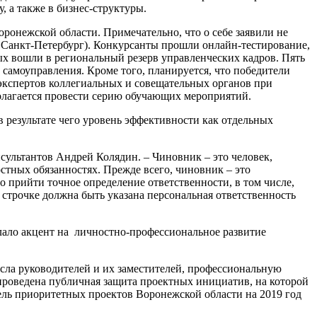
 а также в бизнес-структуры.
ронежской области. Примечательно, что о себе заявили не
. Санкт-Петербург). Конкурсанты прошли онлайн-тестирование,
ых вошли в региональный резерв управленческих кадров. Пять
 самоуправления. Кроме того, планируется, что победители
 экспертов коллегиальных и совещательных органов при
олагается провести серию обучающих мероприятий.
в результате чего уровень эффективности как отдельных
сультантов Андрей Колядин. – Чиновник – это человек,
тных обязанностях. Прежде всего, чиновник – это
 прийти точное определение ответственности, в том числе,
 строчке должна быть указана персональная ответственность
елало акцент на личностно-профессиональное развитие
ла руководителей и их заместителей, профессиональную
роведена публичная защита проектных инициатив, на которой
ель приоритетных проектов Воронежской области на 2019 год