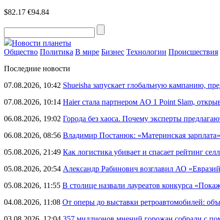
$82.17
€94.84
Новости планеты
Общество
Политика
В мире
Бизнес
Технологии
Происшествия
Последние новости
07.08.2026, 10:42
Shueisha запускает глобальную кампанию, п
07.08.2026, 10:14
Haier стала партнером AO 1 Point Slam, откр
06.08.2026, 19:02
Города без хаоса. Почему эксперты предлагаю
06.08.2026, 08:56
Владимир Постанюк: «Материнская зарплата
05.08.2026, 21:49
Как логистика убивает и спасает рейтинг селл
05.08.2026, 20:54
Александр Рабинович возглавил АО «Евразий
05.08.2026, 11:55
В столице назвали лауреатов конкурса «Пока
04.08.2026, 11:08
От оперы до выставки ретроавтомобилей: объ
03.08.2026, 12:04
357 миллионов мнений горожан собрали с п