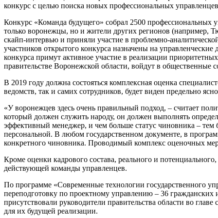
конкурс с целью поиска новых профессиональных управленцев 
Конкурс «Команда будущего» собрал 2500 профессиональных уп
только воронежцы, но и жители других регионов (например, Тю
скайп-интервью и приняли участие в проблемно-аналитической
участников открытого конкурса назначены на управленческие д
конкурса примут активное участие в реализации приоритетных
правительстве Воронежской области, войдут в общественные с
В 2019 году должна состояться комплексная оценка специалист
ведомств, так и самих сотрудников, будет виден предельно ясно
«У воронежцев здесь очень правильный подход, – считает поли
который должен служить народу, он должен выполнять определ
эффективный менеджер, и чем больше статус чиновника – тем 
персональной. В любом государственном документе, в программ
конкретного чиновника. Проводимый комплекс оценочных мер 
Кроме оценки кадрового состава, реального и потенциального,
действующей команды управленцев.
По программе «Современные технологии государственного упр
переподготовку по проектному управлению – 36 гражданских 
присутствовали руководители правительства области во главе
для их будущей реализации.