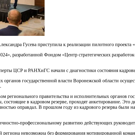
Александра Гусева приступила к реализации пилотного проекта 
24», разработанной Фондом «Центр стратегических разработок
сперты ЦСР и РАНХиГС начали с диагностики состояния кадровы
х органов государственной власти Воронежской области осущест
.
вом регионального правительства и исполнительных органов го
, состоящие в кадровом резерве, проходят анкетирование. Это д
остью оправдал. В прошлом году из кадрового резерва были наз
личностно-профессиональному развитию действующих руководит
й региона невозможна без формирования мотивированной команд