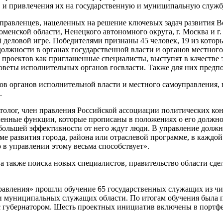
и привлечения их на государственную и муниципальную службу,
равленцев, нацеленных на решение ключевых задач развития Во
менской области, Ненецкого автономного округа, г. Москва и г
 деловой игре. Победителями признаны 45 человек, 19 из котор
олжности в органах государственной власти и органов местного
 проектов как приглашенные специалисты, выступят в качестве
оветы исполнительных органов госвласти. Также для них предп
ов органов исполнительной власти и местного самоуправления, 
.
толог, член правления Российской ассоциации политических кон
енные функции, которые прописаны в положениях о его должнос
большей эффективности от него ждут люди. В управление должно
е развития города, района или отраслевой программе, в каждой
в управлении этому весьма способствует».
 а также поиска новых специалистов, правительство области сд
авления» прошли обучение 65 государственных служащих из чис
и муниципальных служащих области. По итогам обучения была п
 с губернатором. Шесть проектных инициатив включены в портф