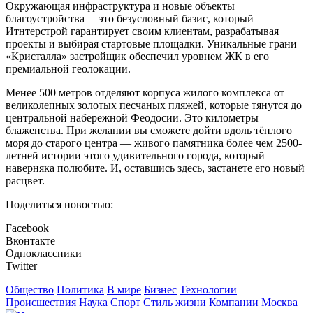
Окружающая инфраструктура и новые объекты
благоустройства— это безусловный базис, который
Итнтерстрой гарантирует своим клиентам, разрабатывая
проекты и выбирая стартовые площадки. Уникальные грани
«Кристалла» застройщик обеспечил уровнем ЖК в его
премиальной геолокации.
Менее 500 метров отделяют корпуса жилого комплекса от
великолепных золотых песчаных пляжей, которые тянутся до
центральной набережной Феодосии. Это километры
блаженства. При желании вы сможете дойти вдоль тёплого
моря до старого центра — живого памятника более чем 2500-
летней истории этого удивительного города, который
наверняка полюбите. И, оставшись здесь, застанете его новый
расцвет.
Поделиться новостью:
Facebook
Вконтакте
Одноклассники
Twitter
Общество
Политика
В мире
Бизнес
Технологии
Происшествия
Наука
Спорт
Стиль жизни
Компании
Москва