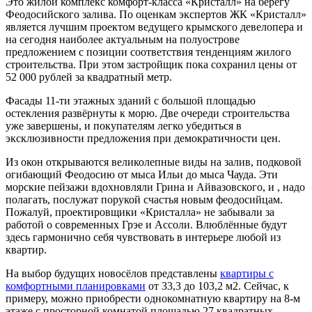
Это жилой комплекс комфорт-класса «Кристалл» на берегу
Феодосийского залива. По оценкам экспертов ЖК «Кристалл»
является лучшим проектом ведущего крымского девелопера и
на сегодня наиболее актуальным на полуострове
предложением с позиции соответствия тенденциям жилого
строительства. При этом застройщик пока сохранил цены от
52 000 рублей за квадратный метр.
Фасады 11-ти этажных зданий с большой площадью
остекления развёрнуты к морю. Две очереди строительства
уже завершены, и покупателям легко убедиться в
эксклюзивности предложения при демократичности цен.
Из окон открываются великолепные виды на залив, подковой
огибающий Феодосию от мыса Ильи до мыса Чауда. Эти
морские пейзажи вдохновляли Грина и Айвазовского, и , надо
полагать, послужат порукой счастья новым феодосийцам.
Пожалуй, проектировщики «Кристалла» не забывали за
работой о современных Грэе и Ассоли. Влюблённые будут
здесь гармонично себя чувствовать в интерьере любой из
квартир.
На выбор будущих новосёлов представлены
квартиры с
комфортными планировками
от 33,3 до 103,2 м2. Сейчас, к
примеру, можно приобрести однокомнатную квартиру на 8-м
этаже с просторной комнатой площадью 27 квадратных