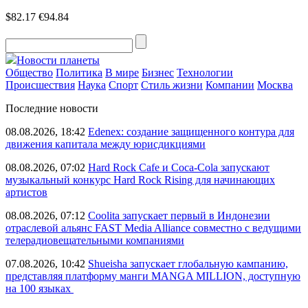
$82.17
€94.84
Новости планеты
Общество
Политика
В мире
Бизнес
Технологии
Происшествия
Наука
Спорт
Стиль жизни
Компании
Москва
Последние новости
08.08.2026, 18:42
Edenex: создание защищенного контура для
движения капитала между юрисдикциями
08.08.2026, 07:02
Hard Rock Cafe и Coca-Cola запускают
музыкальный конкурс Hard Rock Rising для начинающих
артистов
08.08.2026, 07:12
Coolita запускает первый в Индонезии
отраслевой альянс FAST Media Alliance совместно с ведущими
телерадиовещательными компаниями
07.08.2026, 10:42
Shueisha запускает глобальную кампанию,
представляя платформу манги MANGA MILLION, доступную
на 100 языках