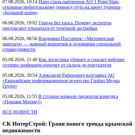
07.08.2026, 10:14
Haier стала партнером AO 1 Point Slam,
открывая любительскому теннису путь на арену турнира
«Большой шлем»
06.08.2026, 19:02
Города без хаоса. Почему эксперты
предлагают отказаться от точечной застройки
06.08.2026, 08:56
Владимир Постанюк: «Материнская
зарплата» — важный кирпичик в основании социальной
справедливости
05.08.2026, 21:49
Как логистика убивает и спасает рейтинг
селлера: разбираем цепочку от склада до покупателя
05.08.2026, 20:54
Александр Рабинович возглавил АО
«Евразийское информационное агентство Глобал Медиа
Групп»
05.08.2026, 11:55
В столице назвали лауреатов конкурса
«Покажи Москву!»
ВСЕ НОВОСТИ
СК ИнтерСтрой: Грани нового тренда крымской
недвижимости