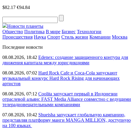
$82.17
€94.84
Новости планеты
Общество
Политика
В мире
Бизнес
Технологии
Происшествия
Наука
Спорт
Стиль жизни
Компании
Москва
Последние новости
08.08.2026, 18:42
Edenex: создание защищенного контура для
движения капитала между юрисдикциями
08.08.2026, 07:02
Hard Rock Cafe и Coca-Cola запускают
музыкальный конкурс Hard Rock Rising для начинающих
артистов
08.08.2026, 07:12
Coolita запускает первый в Индонезии
отраслевой альянс FAST Media Alliance совместно с ведущими
телерадиовещательными компаниями
07.08.2026, 10:42
Shueisha запускает глобальную кампанию,
представляя платформу манги MANGA MILLION, доступную
на 100 языках