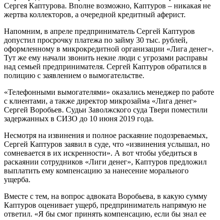
Сергея Каптурова. Вполне возможно, Каптуров – никакая не
жертва коллекторов, а очередной кредитный аферист.
Напомним, в апреле предприниматель Сергей Каптуров
допустил просрочку платежа по займу 30 тыс. рублей,
оформленному в микрокредитной организации «Лига денег».
Тут же ему начали звонить некие люди с угрозами расправы
над семьей предпринимателя. Сергей Каптуров обратился в
полицию с заявлением о вымогательстве.
«Телефонными вымогателями» оказались менеджер по работе
с клиентами, а также директор микрозайма «Лига денег»
Сергей Воробьев. Судьи Заволжского суда Твери поместили
задержанных в СИЗО до 10 июня 2019 года.
Несмотря на извинения и полное раскаяние подозреваемых,
Сергей Каптуров заявил в суде, что «извинения услышал, но
сомневается в их искренности». А вот чтобы убедиться в
раскаянии сотрудников «Лиги денег», Каптуров предложил
выплатить ему компенсацию за нанесение морального
ущерба.
Вместе с тем, на вопрос адвоката Воробьева, в какую сумму
Каптуров оценивает ущерб, предприниматель напрямую не
ответил. «Я бы смог принять компенсацию, если бы знал ее