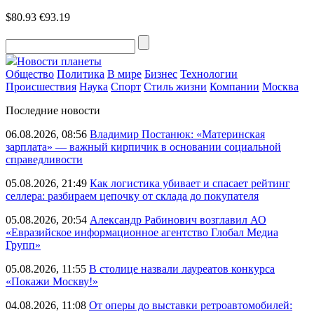
$80.93
€93.19
Новости планеты
Общество
Политика
В мире
Бизнес
Технологии
Происшествия
Наука
Спорт
Стиль жизни
Компании
Москва
Последние новости
06.08.2026, 08:56
Владимир Постанюк: «Материнская
зарплата» — важный кирпичик в основании социальной
справедливости
05.08.2026, 21:49
Как логистика убивает и спасает рейтинг
селлера: разбираем цепочку от склада до покупателя
05.08.2026, 20:54
Александр Рабинович возглавил АО
«Евразийское информационное агентство Глобал Медиа
Групп»
05.08.2026, 11:55
В столице назвали лауреатов конкурса
«Покажи Москву!»
04.08.2026, 11:08
От оперы до выставки ретроавтомобилей: