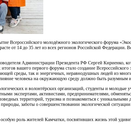
крытие Всероссийского молодёжного экологического форума «Эк
сте от 14 до 35 лет из всех регионов Российской Федерации. Вс
ководителя Администрации Президента РФ Сергей Кириенко, ко
итогов вашего первого форума стало создание Всероссийского 
ющей среды, так и энергичных, неравнодушных людей из многих 
 влияние человека на окружающую среду должно быть разумным 
кологических и волонтёрских организаций, студенты и молодые
итетными экспертами, активистами, предпринимателями, обменя
заповедных территорий, туризма и познакомиться с уникальными
природы, заботы о совершенствовании экологической ситуации 
 особую роль жителей Камчатки, посвятивших жизнь этой удиви