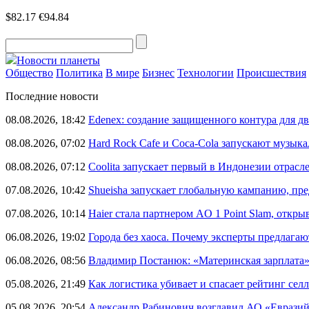
$82.17
€94.84
Новости планеты
Общество
Политика
В мире
Бизнес
Технологии
Происшествия
Последние новости
08.08.2026, 18:42
Edenex: создание защищенного контура для 
08.08.2026, 07:02
Hard Rock Cafe и Coca-Cola запускают музык
08.08.2026, 07:12
Coolita запускает первый в Индонезии отрас
07.08.2026, 10:42
Shueisha запускает глобальную кампанию, п
07.08.2026, 10:14
Haier стала партнером AO 1 Point Slam, откр
06.08.2026, 19:02
Города без хаоса. Почему эксперты предлагаю
06.08.2026, 08:56
Владимир Постанюк: «Материнская зарплата
05.08.2026, 21:49
Как логистика убивает и спасает рейтинг селл
05.08.2026, 20:54
Александр Рабинович возглавил АО «Евразий