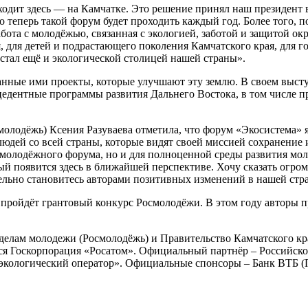
дит здесь — на Камчатке. Это решение принял наш президент в 
о теперь такой форум будет проходить каждый год. Более того, 
абота с молодёжью, связанная с экологией, заботой и защитой 
, для детей и подрастающего поколения Камчатского края, для го
стал ещё и экологической столицей нашей страны».
анные ими проекты, которые улучшают эту землю. В своем выс
цедентные программы развития Дальнего Востока, в том числе п
молодёжь) Ксения Разуваева отметила, что форум «Экосистема»
людей со всей страны, которые видят своей миссией сохранени
 молодёжного форума, но и для полноценной среды развития мол
й появится здесь в ближайшей перспективе. Хочу сказать огромн
тельно становитесь авторами позитивных изменений в нашей стр
пройдёт грантовый конкурс Росмолодёжи. В этом году авторы пр
делам молодежи (Росмолодёжь) и Правительство Камчатского к
тся Госкорпорация «Росатом». Официальный партнёр – Российс
экологический оператор». Официальные спонсоры – Банк ВТБ (