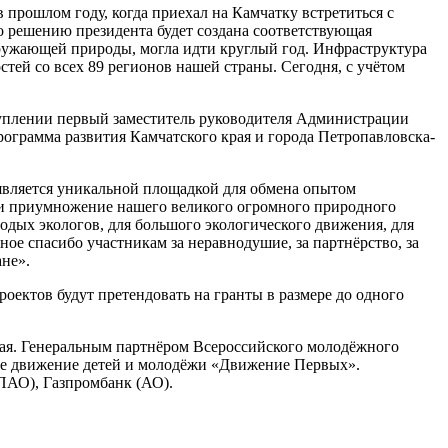
прошлом году, когда приехал на Камчатку встретиться с
по решению президента будет создана соответствующая
окружающей природы, могла идти круглый год. Инфраструктура
стей со всех 89 регионов нашей страны. Сегодня, с учётом
туплении первый заместитель руководителя Администрации
рограмма развития Камчатского края и города Петропавловска-
 является уникальной площадкой для обмена опытом
е и приумножение нашего великого огромного природного
одых экологов, для большого экологического движения, для
ое спасибо участникам за неравнодушие, за партнёрство, за
ане».
оектов будут претендовать на гранты в размере до одного
рая. Генеральным партнёром Всероссийского молодёжного
кое движение детей и молодёжи «Движение Первых».
ПАО), Газпромбанк (АО).