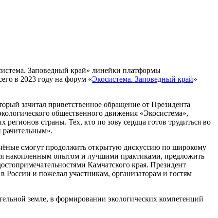
осистема. Заповедный край» линейки платформы
его в 2023 году на форум «
Экосистема. Заповедный край
»
торый зачитал приветственное обращение от Президента
экологического общественного движения «Экосистема»,
регионов страны. Тех, кто по зову сердца готов трудиться во
и рачительным».
 учёные смогут продолжить открытую дискуссию по широкому
ться накопленным опытом и лучшими практиками, предложить
 достопримечательностями Камчатского края. Президент
в России и пожелал участникам, организаторам и гостям
тельной земле, в формировании экологических компетенций