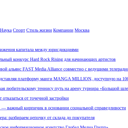
Наука
Спорт
Стиль жизни
Компании
Москва
движения капитала между юрисдикциями
альный конкурс Hard Rock Rising для начинающих артистов
левой альянс FAST Media Alliance совместно с ведущими телера
редставляя платформу манги MANGA MILLION, доступную на 10
ывая любительскому теннису путь на арену турнира «Большой шл
т отказаться от точечной застройки
» — важный кирпичик в основании социальной справедливости
ера: разбираем цепочку от склада до покупателя
ское информационное агентство Глобал Медиа Групп»