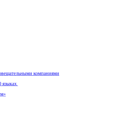
диовещательными компаниями
0 языках
ем»