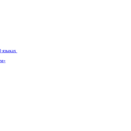
0 языках
ем»