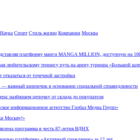
Наука
Спорт
Стиль жизни
Компании
Москва
редставляя платформу манги MANGA MILLION, доступную на 10
ывая любительскому теннису путь на арену турнира «Большой шл
т отказаться от точечной застройки
» — важный кирпичик в основании социальной справедливости
ера: разбираем цепочку от склада до покупателя
ское информационное агентство Глобал Медиа Групп»
жи Москву!»
явлена программа в честь 87-летия ВДНХ
омощью платформы «Активный гражданин» за 12 лет