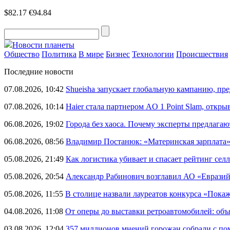
$82.17
€94.84
Новости планеты
Общество
Политика
В мире
Бизнес
Технологии
Происшествия
Последние новости
07.08.2026, 10:42
Shueisha запускает глобальную кампанию, п
07.08.2026, 10:14
Haier стала партнером AO 1 Point Slam, откр
06.08.2026, 19:02
Города без хаоса. Почему эксперты предлагаю
06.08.2026, 08:56
Владимир Постанюк: «Материнская зарплата
05.08.2026, 21:49
Как логистика убивает и спасает рейтинг селл
05.08.2026, 20:54
Александр Рабинович возглавил АО «Евразий
05.08.2026, 11:55
В столице назвали лауреатов конкурса «Пока
04.08.2026, 11:08
От оперы до выставки ретроавтомобилей: объ
03.08.2026, 12:04
357 миллионов мнений горожан собрали с п