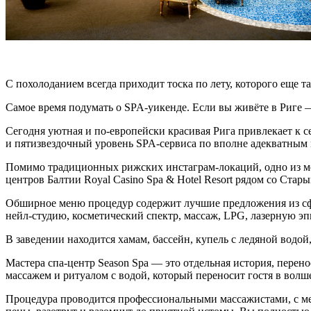
С похолоданием всегда приходит тоска по лету, которого еще та
Самое время подумать о SPA-уикенде. Если вы живёте в Риге 
Сегодня уютная и по-европейски красивая Рига привлекает к 
и пятизвездочный уровень SPA-сервиса по вполне адекватным 
Помимо традиционных рижских инстаграм-локаций, одно из ме
центров Балтии Royal Casino Spa & Hotel Resort рядом со Стар
Обширное меню процедур содержит лучшие предложения из сфе
нейл-студию, косметический спектр, массаж, LPG, лазерную э
В заведении находится хамам, бассейн, купель с ледяной водой
Мастера спа-центр Season Spa — это отдельная история, перен
массажем и ритуалом с водой, который переносит гостя в вол
Процедура проводится профессиональными массажистами, с ме