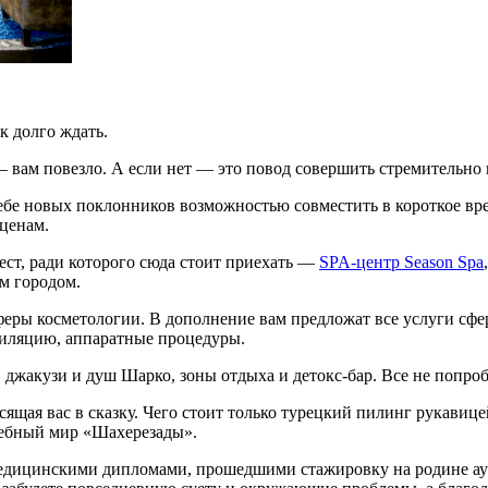
к долго ждать.
— вам повезло. А если нет — это повод совершить стремительн
себе новых поклонников возможностью совместить в короткое вр
ценам.
ст, ради которого сюда стоит приехать —
SPA-центр Season Spa
ым городом.
ры косметологии. В дополнение вам предложат все услуги сфер
пиляцию, аппаратные процедуры.
, джакузи и душ Шарко, зоны отдыха и детокс-бар. Все не попроб
осящая вас в сказку. Чего стоит только турецкий пилинг рукави
шебный мир «Шахерезады».
дицинскими дипломами, прошедшими стажировку на родине ауте