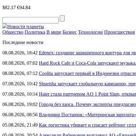
$82.17
€94.84
Новости планеты
Общество
Политика
В мире
Бизнес
Технологии
Происшествия
Последние новости
08.08.2026, 18:42
Edenex: создание защищенного контура для 
08.08.2026, 07:02
Hard Rock Cafe и Coca-Cola запускают музык
08.08.2026, 07:12
Coolita запускает первый в Индонезии отрас
07.08.2026, 10:42
Shueisha запускает глобальную кампанию, п
07.08.2026, 10:14
Haier стала партнером AO 1 Point Slam, откр
06.08.2026, 19:02
Города без хаоса. Почему эксперты предлагаю
06.08.2026, 08:56
Владимир Постанюк: «Материнская зарплата
05.08.2026, 21:49
Как логистика убивает и спасает рейтинг селл
05.08.2026, 20:54
Александр Рабинович возглавил АО «Евразий