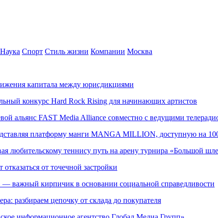
Наука
Спорт
Стиль жизни
Компании
Москва
движения капитала между юрисдикциями
альный конкурс Hard Rock Rising для начинающих артистов
левой альянс FAST Media Alliance совместно с ведущими телера
редставляя платформу манги MANGA MILLION, доступную на 10
ывая любительскому теннису путь на арену турнира «Большой шл
т отказаться от точечной застройки
» — важный кирпичик в основании социальной справедливости
ера: разбираем цепочку от склада до покупателя
ское информационное агентство Глобал Медиа Групп»