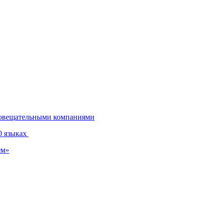
диовещательными компаниями
0 языках
ем»