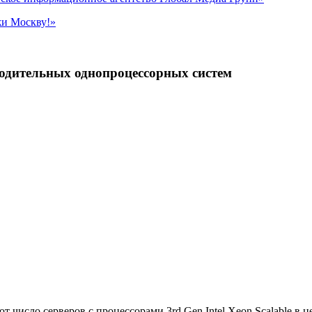
жи Москву!»
водительных однопроцессорных систем
ют число серверов с процессорами 3rd Gen Intel Xeon Scalable в