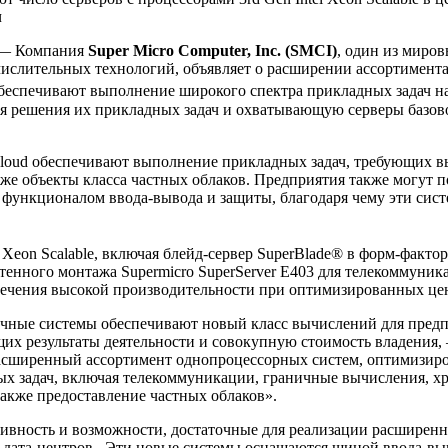
ч
/ — Компания
Super Micro Computer, Inc. (SMCI)
, один из миро
слительных технологий, объявляет о расширении ассортимента 
беспечивают выполнение широкого спектра прикладных задач на
 решения их прикладных задач и охватывающую серверы базово
roCloud обеспечивают выполнение прикладных задач, требующих 
же объекты класса частных облаков. Предприятия также могут п
функционалом ввода-вывода и защиты, благодаря чему эти сист
l Xeon Scalable, включая блейд-сервер SuperBlade® в форм-факт
тенного монтажа Supermicro SuperServer E403 для телекоммуни
спечения высокой производительности при оптимизированных це
ные системы обеспечивают новый класс вычислений для предпр
их результаты деятельности и совокупную стоимость владения,
м расширенный ассортимент однопроцессорных систем, оптимизи
ых задач, включая телекоммуникации, граничные вычисления, х
также предоставление частных облаков».
вность и возможности, достаточные для реализации расширенно
ата-центров. Эти новые системы оснащаются шиной ввода-вывода