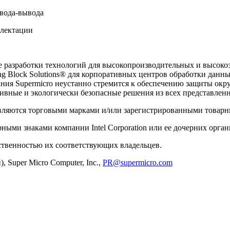
вода-вывода
плектации
е разработки технологий для высокопроизводительных и высок
g Block Solutions® для корпоративных центров обработки данны
ния Supermicro неустанно стремится к обеспечению защиты окр
тивные и экологически безопасные решения из всех представлен
en являются торговыми марками и/или зарегистрированными товарн
варными знаками компании Intel Corporation или ее дочерних орга
бственностью их соответствующих владельцев.
per Micro Computer, Inc.,
PR@supermicro.com