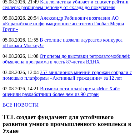
05.08.2026, 21:49
Как логистика убивает и спасает рейтинг
селлера: разбираем цепочку от склада до покупателя
05.08.2026, 20:54
Александр Рабинович возглавил АО
«Евразийское информационное агентство Глобал Медиа
Групп»
05.08.2026, 11:55
В столице назвали лауреатов конкурса
«Покажи Москву!»
04.08.2026, 11:08
От оперы до выставки ретроавтомобилей:
объявлена программа в честь 87-летия ВДНХ
03.08.2026, 12:04
357 миллионов мнений горожан собрали с
помощью платформы «Активный гражданин» за 12 лет
02.08.2026, 14:21
Возможности платформы «Мос.Хаб»
оценили разработчики более чем из 90 стран
ВСЕ НОВОСТИ
TCL создает фундамент для устойчивого
развития умного промышленного комплекса в
Ухане