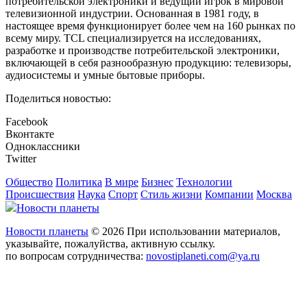
потребительской электроники и ведущий игрок в мировой
телевизионной индустрии. Основанная в 1981 году, в
настоящее время функционирует более чем на 160 рынках по
всему миру. TCL специализируется на исследованиях,
разработке и производстве потребительской электроники,
включающей в себя разнообразную продукцию: телевизоры,
аудиосистемы и умные бытовые приборы.
Поделиться новостью:
Facebook
Вконтакте
Одноклассники
Twitter
Общество
Политика
В мире
Бизнес
Технологии
Происшествия
Наука
Спорт
Стиль жизни
Компании
Москва
Новости планеты
Новости планеты
© 2026 При использовании материалов,
указывайте, пожалуйства, активную ссылку.
по вопросам сотрудничества:
novostiplaneti.com@ya.ru