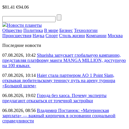
$81.41
€94.06
Новости планеты
Общество
Политика
В мире
Бизнес
Технологии
Происшествия
Наука
Спорт
Стиль жизни
Компании
Москва
Последние новости
07.08.2026, 10:42
Shueisha запускает глобальную кампанию,
представляя платформу манги MANGA MILLION, доступную
на 100 языках
07.08.2026, 10:14
Haier стала партнером AO 1 Point Slam,
открывая любительскому теннису путь на арену турнира
«Большой шлем»
06.08.2026, 19:02
Города без хаоса. Почему эксперты
предлагают отказаться от точечной застройки
06.08.2026, 08:56
Владимир Постанюк: «Материнская
зарплата» — важный кирпичик в основании социальной
справедливости