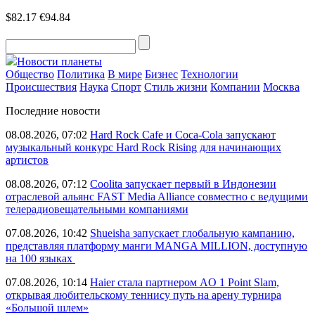
$82.17
€94.84
Новости планеты
Общество
Политика
В мире
Бизнес
Технологии
Происшествия
Наука
Спорт
Стиль жизни
Компании
Москва
Последние новости
08.08.2026, 07:02
Hard Rock Cafe и Coca-Cola запускают
музыкальный конкурс Hard Rock Rising для начинающих
артистов
08.08.2026, 07:12
Coolita запускает первый в Индонезии
отраслевой альянс FAST Media Alliance совместно с ведущими
телерадиовещательными компаниями
07.08.2026, 10:42
Shueisha запускает глобальную кампанию,
представляя платформу манги MANGA MILLION, доступную
на 100 языках
07.08.2026, 10:14
Haier стала партнером AO 1 Point Slam,
открывая любительскому теннису путь на арену турнира
«Большой шлем»