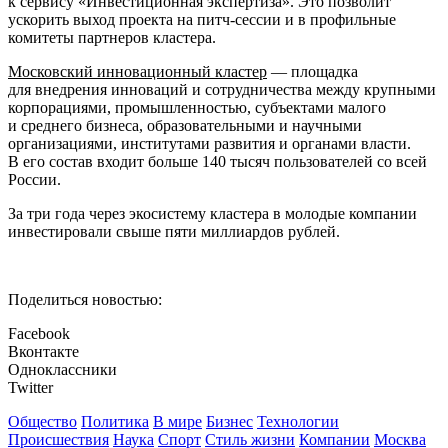
к сервису «Инвестиционная экспертиза». Это позволит
ускорить выход проекта на питч-сессии и в профильные
комитеты партнеров кластера.
Московский инновационный кластер
— площадка
для внедрения инноваций и сотрудничества между крупными
корпорациями, промышленностью, субъектами малого
и среднего бизнеса, образовательными и научными
организациями, институтами развития и органами власти.
В его состав входит больше 140 тысяч пользователей со всей
России.
За три года через экосистему кластера в молодые компании
инвестировали свыше пяти миллиардов рублей.
Поделиться новостью:
Facebook
Вконтакте
Одноклассники
Twitter
Общество
Политика
В мире
Бизнес
Технологии
Происшествия
Наука
Спорт
Стиль жизни
Компании
Москва