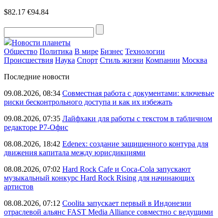
$82.17
€94.84
Новости планеты
Общество
Политика
В мире
Бизнес
Технологии
Происшествия
Наука
Спорт
Стиль жизни
Компании
Москва
Последние новости
09.08.2026, 08:34
Совместная работа с документами: ключевые
риски бесконтрольного доступа и как их избежать
09.08.2026, 07:35
Лайфхаки для работы с текстом в табличном
редакторе Р7-Офис
08.08.2026, 18:42
Edenex: создание защищенного контура для
движения капитала между юрисдикциями
08.08.2026, 07:02
Hard Rock Cafe и Coca-Cola запускают
музыкальный конкурс Hard Rock Rising для начинающих
артистов
08.08.2026, 07:12
Coolita запускает первый в Индонезии
отраслевой альянс FAST Media Alliance совместно с ведущими