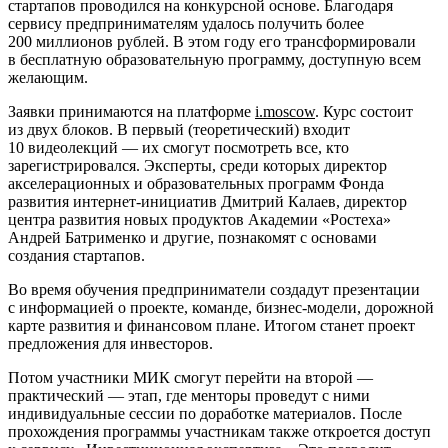
стартапов проводился на конкурсной основе. Благодаря
сервису предпринимателям удалось получить более
200 миллионов рублей. В этом году его трансформировали
в бесплатную образовательную программу, доступную всем
желающим.
Заявки принимаются на платформе
i.moscow
. Курс состоит
из двух блоков. В первый (теоретический) входит
10 видеолекций — их смогут посмотреть все, кто
зарегистрировался. Эксперты, среди которых директор
акселерационных и образовательных программ Фонда
развития интернет-инициатив Дмитрий Калаев, директор
центра развития новых продуктов Академии «Ростеха»
Андрей Батрименко и другие, познакомят с основами
создания стартапов.
Во время обучения предприниматели создадут презентации
с информацией о проекте, команде, бизнес-модели, дорожной
карте развития и финансовом плане. Итогом станет проект
предложения для инвесторов.
Потом участники МИК смогут перейти на второй —
практический — этап, где менторы проведут с ними
индивидуальные сессии по доработке материалов. После
прохождения программы участникам также откроется доступ