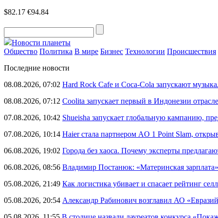
$82.17
€94.84
Новости планеты
Общество
Политика
В мире
Бизнес
Технологии
Происшествия
Последние новости
08.08.2026, 07:02
Hard Rock Cafe и Coca-Cola запускают музык
08.08.2026, 07:12
Coolita запускает первый в Индонезии отрас
07.08.2026, 10:42
Shueisha запускает глобальную кампанию, п
07.08.2026, 10:14
Haier стала партнером AO 1 Point Slam, откр
06.08.2026, 19:02
Города без хаоса. Почему эксперты предлагаю
06.08.2026, 08:56
Владимир Постанюк: «Материнская зарплата
05.08.2026, 21:49
Как логистика убивает и спасает рейтинг селл
05.08.2026, 20:54
Александр Рабинович возглавил АО «Евразий
05.08.2026, 11:55
В столице назвали лауреатов конкурса «Пока