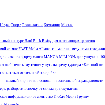
Наука
Спорт
Стиль жизни
Компании
Москва
альный конкурс Hard Rock Rising для начинающих артистов
левой альянс FAST Media Alliance совместно с ведущими телера
редставляя платформу манги MANGA MILLION, доступную на 10
ывая любительскому теннису путь на арену турнира «Большой шл
т отказаться от точечной застройки
» — важный кирпичик в основании социальной справедливости
ера: разбираем цепочку от склада до покупателя
ское информационное агентство Глобал Медиа Групп»
жи Москву!»