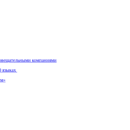
диовещательными компаниями
0 языках
ем»