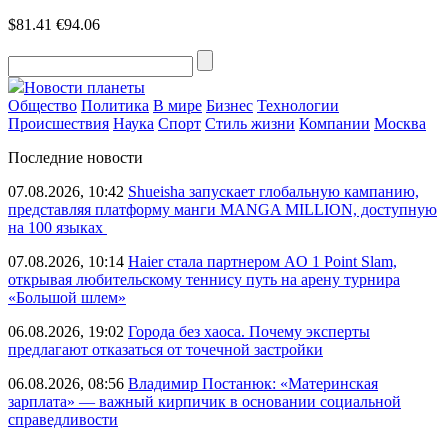
$81.41
€94.06
Новости планеты
Общество
Политика
В мире
Бизнес
Технологии
Происшествия
Наука
Спорт
Стиль жизни
Компании
Москва
Последние новости
07.08.2026, 10:42
Shueisha запускает глобальную кампанию,
представляя платформу манги MANGA MILLION, доступную
на 100 языках
07.08.2026, 10:14
Haier стала партнером AO 1 Point Slam,
открывая любительскому теннису путь на арену турнира
«Большой шлем»
06.08.2026, 19:02
Города без хаоса. Почему эксперты
предлагают отказаться от точечной застройки
06.08.2026, 08:56
Владимир Постанюк: «Материнская
зарплата» — важный кирпичик в основании социальной
справедливости