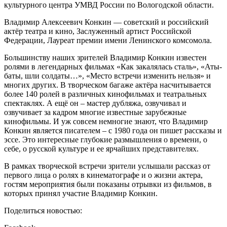
культурного центра УМВД России по Вологодской области.
Владимир Алексеевич Конкин — советский и российский
актёр театра и кино, Заслуженный артист Российской
Федерации, Лауреат премии имени Ленинского комсомола.
Большинству наших зрителей Владимир Конкин известен
ролями в легендарных фильмах «Как закалялась сталь», «Аты-
баты, шли солдаты…», «Место встречи изменить нельзя» и
многих других. В творческом багаже актёра насчитывается
более 140 ролей в различных кинофильмах и театральных
спектаклях. А ещё он – мастер дубляжа, озвучивал и
озвучивает за кадром многие известные зарубежные
кинофильмы. И уж совсем немногие знают, что Владимир
Конкин является писателем – с 1980 года он пишет рассказы и
эссе. Это интересные глубокие размышления о времени, о
себе, о русской культуре и ее ярчайших представителях.
В рамках творческой встречи зрители услышали рассказ от
первого лица о ролях в кинематографе и о жизни актера,
гостям мероприятия были показаны отрывки из фильмов, в
которых принял участие Владимир Конкин.
Поделиться новостью: