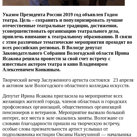
Указом Президента России 2019 год объявлен Годом
театра. Цель – сохранить и популяризировать лучшие
отечественные театральные традиции, достижения,
усовершенствовать организацию театрального дела,
привлечь внимание к театральному образованию. В связи
с этим различные тематические мероприятия проходят во
всех российских регионах. В Вологде депутат
Законодательного Собрания Вологодской области Ирина
Ясакова решила провести за свой счет встречу с
известным актером театра и кино Владимиром
Алексеевичем Конкиным.
Творческий вечер Заслуженного артиста состоялся 23 апреля
в актовом зале Вологодского областного колледжа искусств.
Депутат Ирина Ясакова пригласила на мероприятие всех
желающих жителей города, членов областных и городских
профсоюзных организаций, общественных организаций
пенсионеров и ветеранов. Мероприятие вызвало большой
интерес, все места в зале оказались заняты. Вологжане со
словами благодарности пришли на творческую встречу,
особые слова признательности артист услышал от
подполковника юстиции Оксаны Налеухиной — начальника