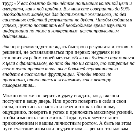
труд:
«У вас должно быть чёткое понимание конечной цели и
алгоритм, как к ней прийти. Вы можете совершить до 99%
необходимых манёвров для достижения желаемого, но без
системных действий результата не будет. Чтобы добиться
успеха, нужно посвятить всё необходимое время изучению
информации по теме и конкретным, целенаправленным
действиям».
Эксперт рекомендует не ждать быстрого результата и готовых
решений, не останавливаться при первых неудачах и не
становиться рабом своей мечты:
«Если вы будете стремиться
к цели с фанатизмом, во что бы то ни стало, то встретив на
своем пути препятствия, вы с большей вероятностью
впадете в состояние фрустрации. Чтобы этого не
произошло, относитесь к желаемому как к вектору
саморазвития».
Можно всю жизнь верить в удачу и ждать, когда же она
постучит в вашу дверь. Или просто поверить в себя и свои
силы, отнестись к счастью и везению как к обычному
ощущению, поверить в успех и приложить максимум усилий,
чтобы изменить свою жизнь. Тогда путь к мечте станет
приключением и вашим личностным ростом. А быть на этом
пути счастливчиком или неудачником — решать только вам.