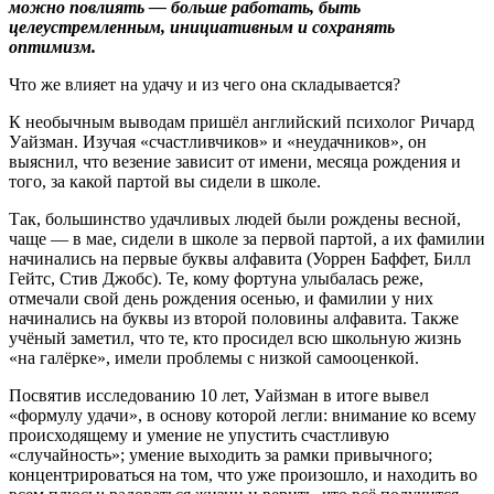
можно повлиять — больше работать, быть
целеустремленным, инициативным и сохранять
оптимизм.
Что же влияет на удачу и из чего она складывается?
К необычным выводам пришёл английский психолог Ричард
Уайзман. Изучая «счастливчиков» и «неудачников», он
выяснил, что везение зависит от имени, месяца рождения и
того, за какой партой вы сидели в школе.
Так, большинство удачливых людей были рождены весной,
чаще — в мае, сидели в школе за первой партой, а их фамилии
начинались на первые буквы алфавита (Уоррен Баффет, Билл
Гейтс, Стив Джобс). Те, кому фортуна улыбалась реже,
отмечали свой день рождения осенью, и фамилии у них
начинались на буквы из второй половины алфавита. Также
учёный заметил, что те, кто просидел всю школьную жизнь
«на галёрке», имели проблемы с низкой самооценкой.
Посвятив исследованию 10 лет, Уайзман в итоге вывел
«формулу удачи», в основу которой легли: внимание ко всему
происходящему и умение не упустить счастливую
«случайность»; умение выходить за рамки привычного;
концентрироваться на том, что уже произошло, и находить во