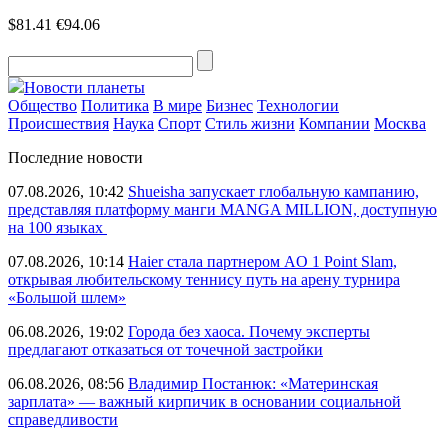
$81.41
€94.06
Новости планеты
Общество
Политика
В мире
Бизнес
Технологии
Происшествия
Наука
Спорт
Стиль жизни
Компании
Москва
Последние новости
07.08.2026, 10:42
Shueisha запускает глобальную кампанию,
представляя платформу манги MANGA MILLION, доступную
на 100 языках
07.08.2026, 10:14
Haier стала партнером AO 1 Point Slam,
открывая любительскому теннису путь на арену турнира
«Большой шлем»
06.08.2026, 19:02
Города без хаоса. Почему эксперты
предлагают отказаться от точечной застройки
06.08.2026, 08:56
Владимир Постанюк: «Материнская
зарплата» — важный кирпичик в основании социальной
справедливости