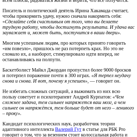
всем плюсы; радоваться жизни и верить, что всё получится.
Писатель и политический деятель Ирина Хакамада считает,
чтобы прикормить удачу, нужно сначала накормить себя:
«
Сделайте себя счастливым от того, что вы делаете
трудную работу, чтобы достигнуть результата. И удача вас
зауважает и, может быть, постучится в ваши двери».
Многим успешным людям, про которых принято говорить
«им повезло», пришлось не раз потерпеть крах. Но это не
сломало их, а наоборот, стимулировало идти вперед, не
останавливаясь на полпути.
Баскетболист Майкл Джордан пропустил более 9000 бросков
и потерпел поражение почти в 300 играх.
«Я терпел неудачу
снова и снова. И вот, почему я успешен»,
— говорит он.
Не избегать сложных ситуаций, а выжимать из них всю
пользу советует и психотерапевт Андрей Курпатов:
«Чем
сложнее задача, тем сильнее напряжется ваш мозг, а чем
сильнее он напряж
ётся, тем больше будет от него – ленивого
– проку».
Кандидат психологических наук, разработчик теории
адаптивного интеллекта
Валерий Гут
в статье для РБК Pro
говорит о том, что за везением стоит колоссальная работа и