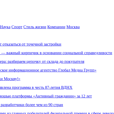
Наука
Спорт
Стиль жизни
Компании
Москва
т отказаться от точечной застройки
» — важный кирпичик в основании социальной справедливости
ера: разбираем цепочку от склада до покупателя
ское информационное агентство Глобал Медиа Групп»
жи Москву!»
явлена программа в честь 87-летия ВДНХ
омощью платформы «Активный гражданин» за 12 лет
азработчики более чем из 90 стран
ми из главных победителей федеральной премии в сфере девел