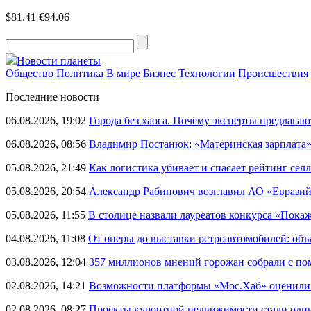
$81.41
€94.06
Новости планеты
Общество
Политика
В мире
Бизнес
Технологии
Происшествия
Последние новости
06.08.2026, 19:02
Города без хаоса. Почему эксперты предлагаю
06.08.2026, 08:56
Владимир Постанюк: «Материнская зарплата
05.08.2026, 21:49
Как логистика убивает и спасает рейтинг селл
05.08.2026, 20:54
Александр Рабинович возглавил АО «Евразий
05.08.2026, 11:55
В столице назвали лауреатов конкурса «Пока
04.08.2026, 11:08
От оперы до выставки ретроавтомобилей: объ
03.08.2026, 12:04
357 миллионов мнений горожан собрали с п
02.08.2026, 14:21
Возможности платформы «Мос.Хаб» оценили р
02.08.2026, 08:27
Проекты курортной недвижимости стали одни